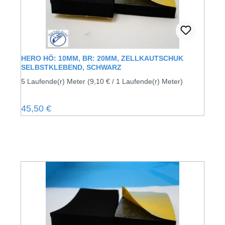
HERO HÖ: 10MM, BR: 20MM, ZELLKAUTSCHUK
SELBSTKLEBEND, SCHWARZ
5 Laufende(r) Meter
(9,10 € / 1 Laufende(r) Meter)
Regulärer Preis:
45,50 €