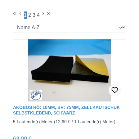
1
2
3
4
Seite
Seite
Seite
Seite
AKOBOS HÖ: 10MM, BR: 75MM, ZELLKAUTSCHUK
SELBSTKLEBEND, SCHWARZ
5 Laufende(r) Meter
(12,60 € / 1 Laufende(r) Meter)
Regulärer Preis:
63,00 €