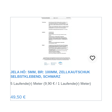
JELA HÖ: 5MM, BR: 100MM, ZELLKAUTSCHUK
SELBSTKLEBEND, SCHWARZ
5 Laufende(r) Meter
(9,90 € / 1 Laufende(r) Meter)
Regulärer Preis:
49,50 €