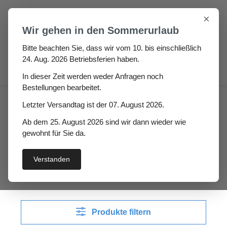
Zum Hauptinhalt springen
×
Wir gehen in den Sommerurlaub
Bitte beachten Sie, dass wir vom 10. bis einschließlich
24. Aug. 2026 Betriebsferien haben.
0
In dieser Zeit werden weder Anfragen noch
Bestellungen bearbeitet.
Fugen & Spalt
Moosgummi klebend
Letzter Versandtag ist der 07. August 2026.
Zellkautschuk Rechteckstreifen
Ab dem 25. August 2026 sind wir dann wieder wie
gewohnt für Sie da.
Zellkautschuk
Rechteckstreifen
Verstanden
Produkte filtern