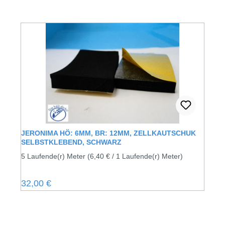
JERONIMA HÖ: 6MM, BR: 12MM, ZELLKAUTSCHUK
SELBSTKLEBEND, SCHWARZ
5 Laufende(r) Meter
(6,40 € / 1 Laufende(r) Meter)
Regulärer Preis:
32,00 €