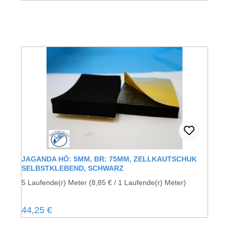
JAGANDA HÖ: 5MM, BR: 75MM, ZELLKAUTSCHUK
SELBSTKLEBEND, SCHWARZ
5 Laufende(r) Meter
(8,85 € / 1 Laufende(r) Meter)
Regulärer Preis:
44,25 €