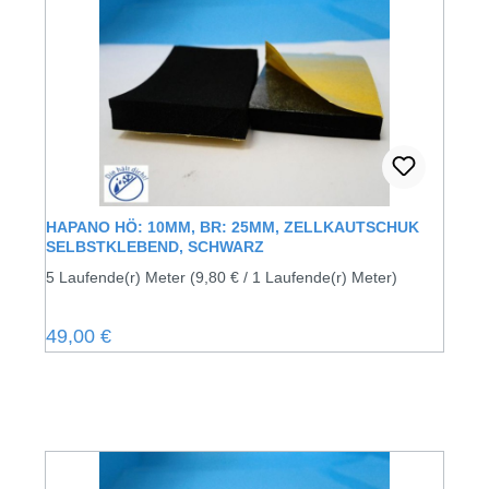
HAPANO HÖ: 10MM, BR: 25MM, ZELLKAUTSCHUK
SELBSTKLEBEND, SCHWARZ
5 Laufende(r) Meter
(9,80 € / 1 Laufende(r) Meter)
Regulärer Preis:
49,00 €