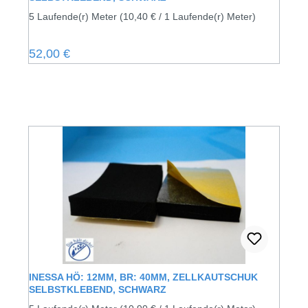
5 Laufende(r) Meter
(10,40 € / 1 Laufende(r) Meter)
Regulärer Preis:
52,00 €
INESSA HÖ: 12MM, BR: 40MM, ZELLKAUTSCHUK
SELBSTKLEBEND, SCHWARZ