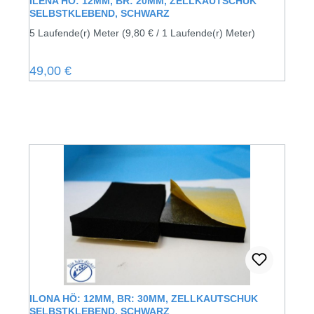
ILENA HÖ: 12MM, BR: 20MM, ZELLKAUTSCHUK
SELBSTKLEBEND, SCHWARZ
5 Laufende(r) Meter
(9,80 € / 1 Laufende(r) Meter)
Regulärer Preis:
49,00 €
ILONA HÖ: 12MM, BR: 30MM, ZELLKAUTSCHUK
SELBSTKLEBEND, SCHWARZ