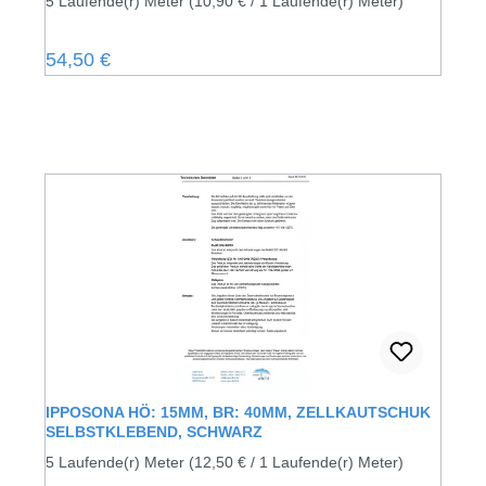
5 Laufende(r) Meter
(10,90 € / 1 Laufende(r) Meter)
Regulärer Preis:
54,50 €
IPPOSONA HÖ: 15MM, BR: 40MM, ZELLKAUTSCHUK
SELBSTKLEBEND, SCHWARZ
5 Laufende(r) Meter
(12,50 € / 1 Laufende(r) Meter)