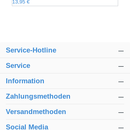
Regulärer Preis:
13,95 €
Service-Hotline
Service
Information
Zahlungsmethoden
Versandmethoden
Social Media