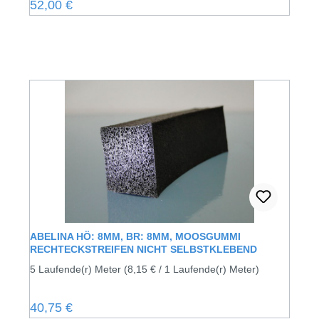
Regulärer Preis:
52,00 €
ABELINA HÖ: 8MM, BR: 8MM, MOOSGUMMI
RECHTECKSTREIFEN NICHT SELBSTKLEBEND
5 Laufende(r) Meter
(8,15 € / 1 Laufende(r) Meter)
Regulärer Preis:
40,75 €