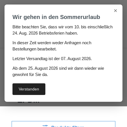
Zum Hauptinhalt springen
×
Wir gehen in den Sommerurlaub
Bitte beachten Sie, dass wir vom 10. bis einschließlich
24. Aug. 2026 Betriebsferien haben.
0
In dieser Zeit werden weder Anfragen noch
Bestellungen bearbeitet.
Fugen & Spalt
Rechteck- und Quadratprofile
Letzter Versandtag ist der 07. August 2026.
Moosgummi Rechteckprofile schwarz EPDM
Ab dem 25. August 2026 sind wir dann wieder wie
gewohnt für Sie da.
Moosgummi
Rechteckprofile schwarz
Verstanden
EPDM