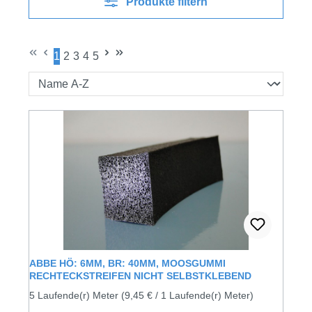
Produkte filtern
1
2
3
4
5
Seite
Seite
Seite
Seite
Seite
ABBE HÖ: 6MM, BR: 40MM, MOOSGUMMI
RECHTECKSTREIFEN NICHT SELBSTKLEBEND
5 Laufende(r) Meter
(9,45 € / 1 Laufende(r) Meter)