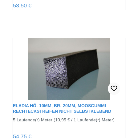
Regulärer Preis:
53,50 €
ELADIA HÖ: 10MM, BR: 20MM, MOOSGUMMI
RECHTECKSTREIFEN NICHT SELBSTKLEBEND
5 Laufende(r) Meter
(10,95 € / 1 Laufende(r) Meter)
Regulärer Preis:
54,75 €