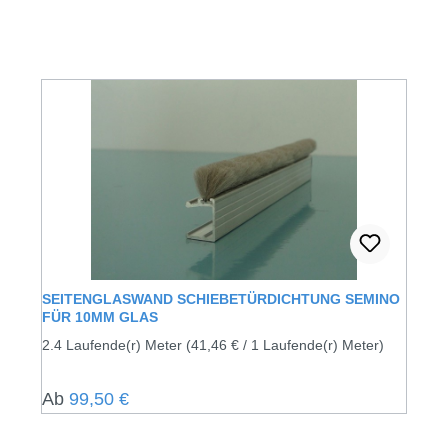
SEITENGLASWAND SCHIEBETÜRDICHTUNG SEMINO
FÜR 10MM GLAS
2.4 Laufende(r) Meter
(41,46 € / 1 Laufende(r) Meter)
Regulärer Preis:
Ab
99,50 €