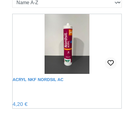
ACRYL NKF NORDSIL AC
Regulärer Preis:
4,20 €