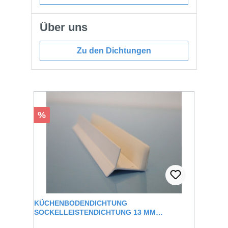
Über uns
Zu den Dichtungen
Produktgalerie überspringen
Rabatt
%
KÜCHENBODENDICHTUNG
SOCKELLEISTENDICHTUNG 13 MM
KLEMMBEREICH HELGA