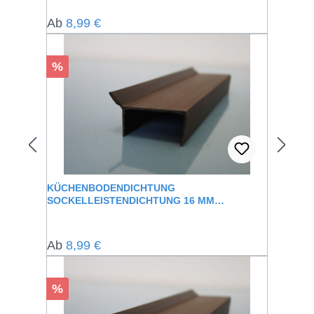
Regulärer Preis:
Ab
8,99 €
Rabatt
%
KÜCHENBODENDICHTUNG
SOCKELLEISTENDICHTUNG 16 MM
KLEMMBEREICH BERTA
Regulärer Preis:
Ab
8,99 €
Rabatt
%