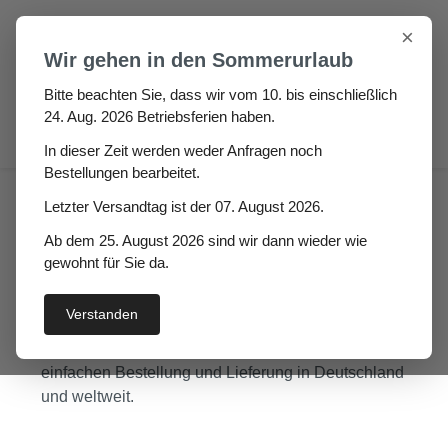
Zum Hauptinhalt springen
×
Wir gehen in den Sommerurlaub
Bitte beachten Sie, dass wir vom 10. bis einschließlich
24. Aug. 2026 Betriebsferien haben.
0
In dieser Zeit werden weder Anfragen noch
Bestellungen bearbeitet.
Letzter Versandtag ist der 07. August 2026.
Ihr Dichtungs-Shop online
Ab dem 25. August 2026 sind wir dann wieder wie
– Super Dicht
gewohnt für Sie da.
Von Tür- und Fensterdichtungen bis hin zu
Verstanden
Spezialprofilen – finden Sie schnell die richtige
Dichtungslösung und profitieren Sie von einer
einfachen Bestellung und Lieferung in Deutschland
und weltweit.