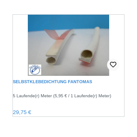
SELBSTKLEBEDICHTUNG FANTOMAS
5 Laufende(r) Meter
(5,95 € / 1 Laufende(r) Meter)
Regulärer Preis:
29,75 €