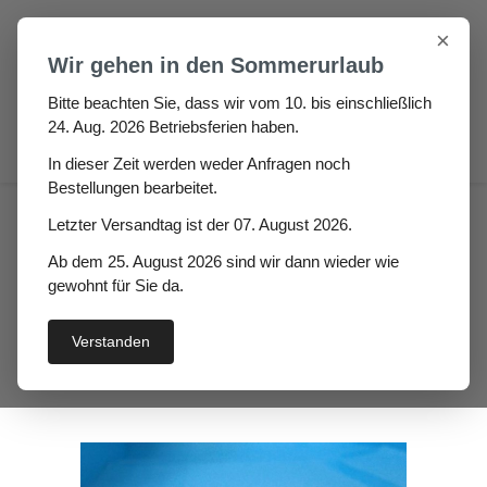
Zum Hauptinhalt springen
×
Wir gehen in den Sommerurlaub
Bitte beachten Sie, dass wir vom 10. bis einschließlich
24. Aug. 2026 Betriebsferien haben.
0
In dieser Zeit werden weder Anfragen noch
Bestellungen bearbeitet.
Fugen & Spalt
Moosgummi klebend
Letzter Versandtag ist der 07. August 2026.
Zellkautschuk Rechteckstreifen
Ab dem 25. August 2026 sind wir dann wieder wie
Jaganda Hö: 5mm, Br:
gewohnt für Sie da.
75mm, Zellkautschuk
Verstanden
selbstklebend, schwarz
Bildergalerie überspringen