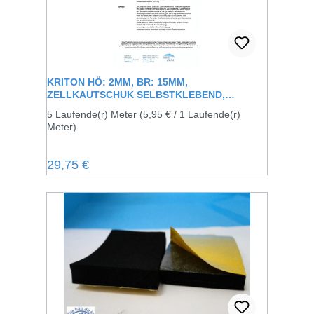
KRITON HÖ: 2MM, BR: 15MM,
ZELLKAUTSCHUK SELBSTKLEBEND,
SCHWARZ
5 Laufende(r) Meter
(5,95 € / 1 Laufende(r)
Meter)
Regulärer Preis:
29,75 €