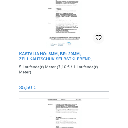
KASTALIA HÖ: 8MM, BR: 20MM,
ZELLKAUTSCHUK SELBSTKLEBEND,
SCHWARZ
5 Laufende(r) Meter
(7,10 € / 1 Laufende(r)
Meter)
Regulärer Preis:
35,50 €