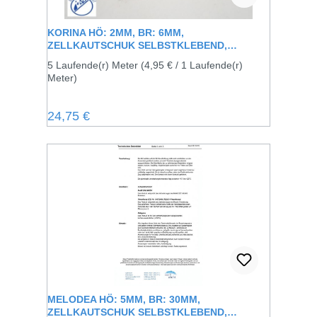
KORINA HÖ: 2MM, BR: 6MM,
ZELLKAUTSCHUK SELBSTKLEBEND,
SCHWARZ
5 Laufende(r) Meter
(4,95 € / 1 Laufende(r)
Meter)
Regulärer Preis:
24,75 €
MELODEA HÖ: 5MM, BR: 30MM,
ZELLKAUTSCHUK SELBSTKLEBEND,