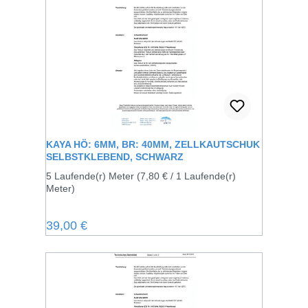
KAYA HÖ: 6MM, BR: 40MM, ZELLKAUTSCHUK
SELBSTKLEBEND, SCHWARZ
5 Laufende(r) Meter
(7,80 € / 1 Laufende(r)
Meter)
Regulärer Preis:
39,00 €