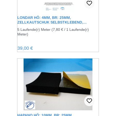
LONDAR HÖ: 4MM, BR: 25MM,
ZELLKAUTSCHUK SELBSTKLEBEND,
SCHWARZ
5 Laufende(r) Meter
(7,80 € / 1 Laufende(r)
Meter)
Regulärer Preis:
39,00 €
HAPANO HÖ: 10MM, BR: 25MM,