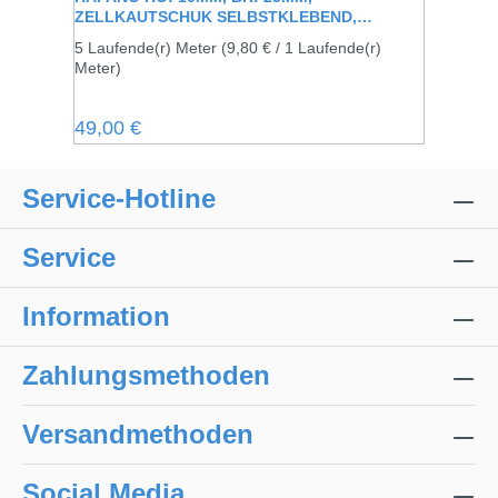
ZELLKAUTSCHUK SELBSTKLEBEND,
SCHWARZ
5 Laufende(r) Meter
(9,80 € / 1 Laufende(r)
Meter)
Regulärer Preis:
49,00 €
Service-Hotline
Service
Information
Zahlungsmethoden
Versandmethoden
Social Media