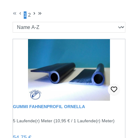
1
2
Seite
Seite
GUMMI FAHNENPROFIL ORNELLA
5 Laufende(r) Meter
(10,95 € / 1 Laufende(r) Meter)
Regulärer Preis:
54,75 €