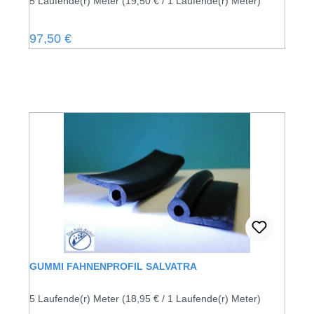
5 Laufende(r) Meter
(19,50 € / 1 Laufende(r) Meter)
Regulärer Preis:
97,50 €
GUMMI FAHNENPROFIL SALVATRA
5 Laufende(r) Meter
(18,95 € / 1 Laufende(r) Meter)