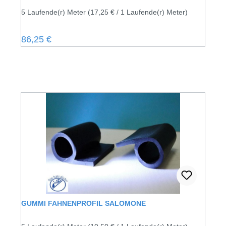
5 Laufende(r) Meter
(17,25 € / 1 Laufende(r) Meter)
Regulärer Preis:
86,25 €
GUMMI FAHNENPROFIL SALOMONE