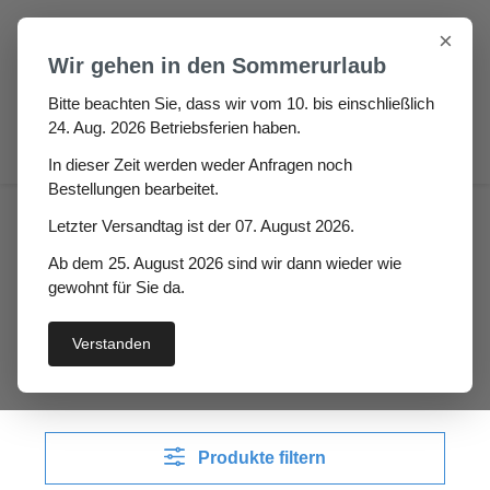
Zum Hauptinhalt springen
×
Wir gehen in den Sommerurlaub
Bitte beachten Sie, dass wir vom 10. bis einschließlich
24. Aug. 2026 Betriebsferien haben.
0
In dieser Zeit werden weder Anfragen noch
Bestellungen bearbeitet.
Fugen & Spalt
Bürsten- und Leistenprofile
Letzter Versandtag ist der 07. August 2026.
Bürstendichtungsleiste m. Wasserstopper
Ab dem 25. August 2026 sind wir dann wieder wie
gewohnt für Sie da.
Bürstendichtungsleiste
m. Wasserstopper
Verstanden
Produkte filtern