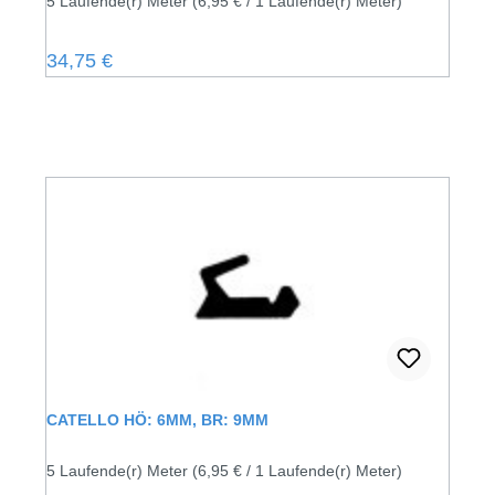
5 Laufende(r) Meter
(6,95 € / 1 Laufende(r) Meter)
Regulärer Preis:
34,75 €
CATELLO HÖ: 6MM, BR: 9MM
5 Laufende(r) Meter
(6,95 € / 1 Laufende(r) Meter)