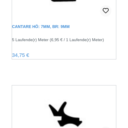
CANTARE HÖ: 7MM, BR: 9MM
5 Laufende(r) Meter
(6,95 € / 1 Laufende(r) Meter)
Regulärer Preis:
34,75 €