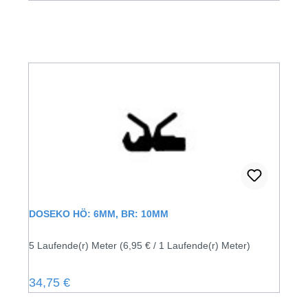
DOSEKO HÖ: 6MM, BR: 10MM
5 Laufende(r) Meter
(6,95 € / 1 Laufende(r) Meter)
Regulärer Preis:
34,75 €