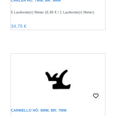
CARLEN HÖ: 7MM, BR: 9MM
5 Laufende(r) Meter
(6,95 € / 1 Laufende(r) Meter)
Regulärer Preis:
34,75 €
CARMELLO HÖ: 8MM, BR: 7MM