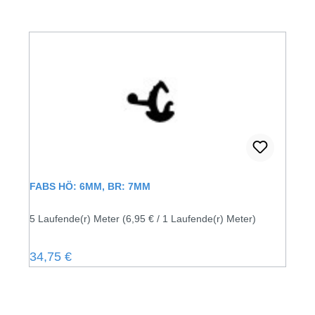
FABS HÖ: 6MM, BR: 7MM
5 Laufende(r) Meter
(6,95 € / 1 Laufende(r) Meter)
Regulärer Preis:
34,75 €