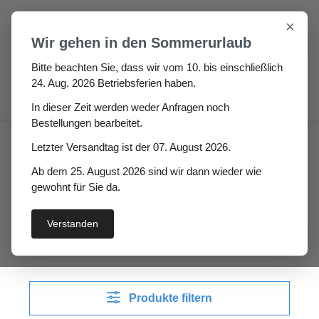
Zum Hauptinhalt springen
×
Wir gehen in den Sommerurlaub
Bitte beachten Sie, dass wir vom 10. bis einschließlich
24. Aug. 2026 Betriebsferien haben.
0
In dieser Zeit werden weder Anfragen noch
Bestellungen bearbeitet.
Haus
Fenster- / Türprofile
Letzter Versandtag ist der 07. August 2026.
Alu-Fenster-Türen-Regenschienen
Ab dem 25. August 2026 sind wir dann wieder wie
gewohnt für Sie da.
Alu-Fenster-Türen-
Regenschienen
Verstanden
Produkte filtern