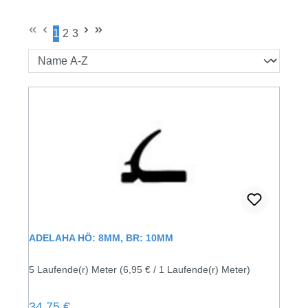
1
2
3
Seite
Seite
Seite
ADELAHA HÖ: 8MM, BR: 10MM
5 Laufende(r) Meter
(6,95 € / 1 Laufende(r) Meter)
Regulärer Preis:
34,75 €