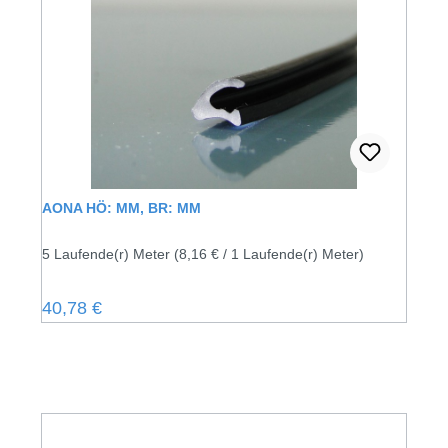
AONA HÖ: MM, BR: MM
5 Laufende(r) Meter
(8,16 € / 1 Laufende(r) Meter)
Regulärer Preis:
40,78 €