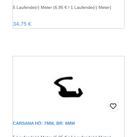
5 Laufende(r) Meter
(6,95 € / 1 Laufende(r) Meter)
Regulärer Preis:
34,75 €
CARSANA HÖ: 7MM, BR: 8MM