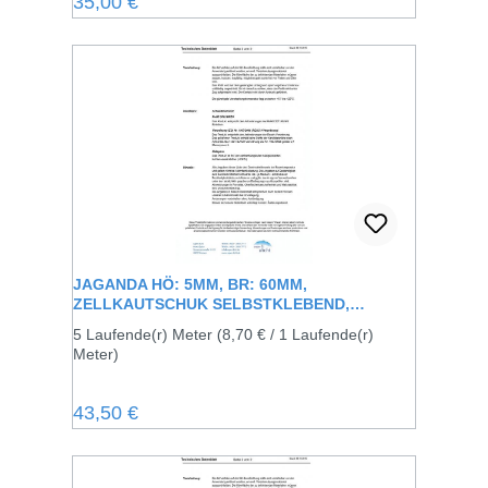
Regulärer Preis:
35,00 €
JAGANDA HÖ: 5MM, BR: 60MM,
ZELLKAUTSCHUK SELBSTKLEBEND,
SCHWARZ
5 Laufende(r) Meter
(8,70 € / 1 Laufende(r)
Meter)
Regulärer Preis:
43,50 €