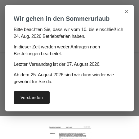
Zum Hauptinhalt springen
×
Wir gehen in den Sommerurlaub
Bitte beachten Sie, dass wir vom 10. bis einschließlich
24. Aug. 2026 Betriebsferien haben.
0
In dieser Zeit werden weder Anfragen noch
Bestellungen bearbeitet.
Fugen & Spalt
Moosgummi klebend
Letzter Versandtag ist der 07. August 2026.
Zellkautschuk Rechteckstreifen
Ab dem 25. August 2026 sind wir dann wieder wie
Gigo Hö: 8mm, Br: 60mm,
gewohnt für Sie da.
Zellkautschuk
Verstanden
selbstklebend, schwarz
Bildergalerie überspringen