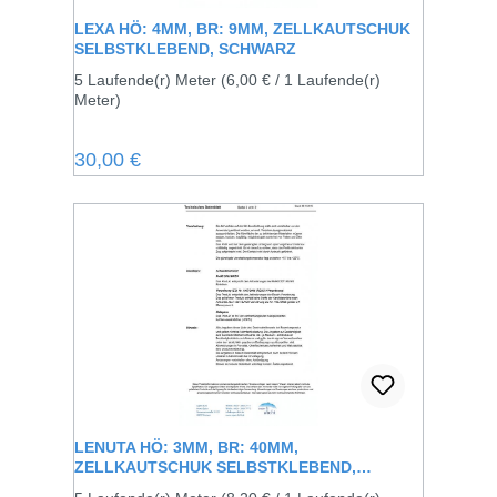
LEXA HÖ: 4MM, BR: 9MM, ZELLKAUTSCHUK
SELBSTKLEBEND, SCHWARZ
5 Laufende(r) Meter
(6,00 € / 1 Laufende(r)
Meter)
Regulärer Preis:
30,00 €
LENUTA HÖ: 3MM, BR: 40MM,
ZELLKAUTSCHUK SELBSTKLEBEND,
SCHWARZ