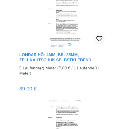
LONDAR HÖ: 4MM, BR: 25MM,
ZELLKAUTSCHUK SELBSTKLEBEND,
SCHWARZ
5 Laufende(r) Meter
(7,80 € / 1 Laufende(r)
Meter)
Regulärer Preis:
39,00 €