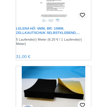
LELENA HÖ: 6MM, BR: 10MM,
ZELLKAUTSCHUK SELBSTKLEBEND,
SCHWARZ
5 Laufende(r) Meter
(6,20 € / 1 Laufende(r)
Meter)
Regulärer Preis:
31,00 €