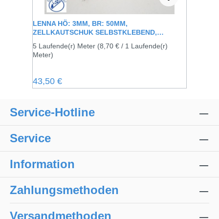
LENNA HÖ: 3MM, BR: 50MM,
ZELLKAUTSCHUK SELBSTKLEBEND,
SCHWARZ
5 Laufende(r) Meter
(8,70 € / 1 Laufende(r)
Meter)
Regulärer Preis:
43,50 €
Service-Hotline
Service
Information
Zahlungsmethoden
Versandmethoden