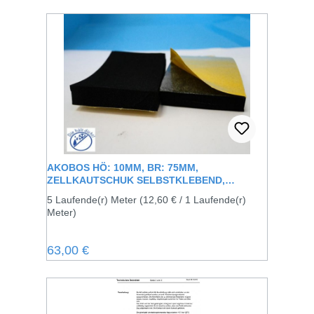
AKOBOS HÖ: 10MM, BR: 75MM,
ZELLKAUTSCHUK SELBSTKLEBEND,
SCHWARZ
5 Laufende(r) Meter
(12,60 € / 1 Laufende(r)
Meter)
Regulärer Preis:
63,00 €