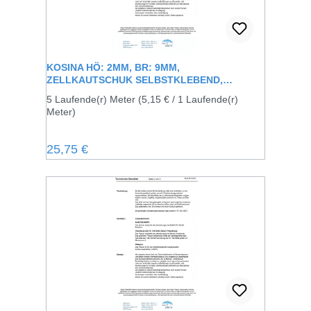
KOSINA HÖ: 2MM, BR: 9MM,
ZELLKAUTSCHUK SELBSTKLEBEND,
SCHWARZ
5 Laufende(r) Meter
(5,15 € / 1 Laufende(r)
Meter)
Regulärer Preis:
25,75 €