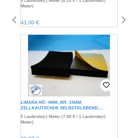
5 Laufende(r) Meter
(8,20 € / 1 Laufende(r)
Meter)
Regulärer Preis:
41,00 €
LIMARA HÖ: 4MM, BR: 15MM,
ZELLKAUTSCHUK SELBSTKLEBEND,
SCHWARZ
5 Laufende(r) Meter
(7,00 € / 1 Laufende(r)
Meter)