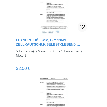
LEANDRO HÖ: 3MM, BR: 19MM,
ZELLKAUTSCHUK SELBSTKLEBEND,
SCHWARZ
5 Laufende(r) Meter
(6,50 € / 1 Laufende(r)
Meter)
Regulärer Preis:
32,50 €