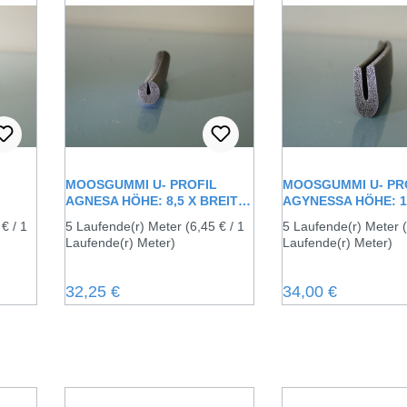
MOOSGUMMI U- PROFIL
MOOSGUMMI U- PR
AGNESA HÖHE: 8,5 X BREITE:
AGYNESSA HÖHE: 1
8 MM
BREITE: 9 MM
 € / 1
5 Laufende(r) Meter
(6,45 € / 1
5 Laufende(r) Meter
Laufende(r) Meter)
Laufende(r) Meter)
Regulärer Preis:
Regulärer Preis:
32,25 €
34,00 €