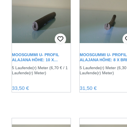
MOOSGUMMI U- PROFIL
MOOSGUMMI U- PROFIL
ALAJANA HÖHE: 10 X
ALAJANA HÖHE: 8 X BR
BREITE: 8 MM
8 MM
5 Laufende(r) Meter
(6,70 € / 1
5 Laufende(r) Meter
(6,30
Laufende(r) Meter)
Laufende(r) Meter)
Regulärer Preis:
Regulärer Preis:
33,50 €
31,50 €