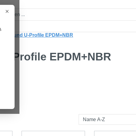
×
.
Halbrund U-Profile EPDM+NBR
U-Profile EPDM+NBR