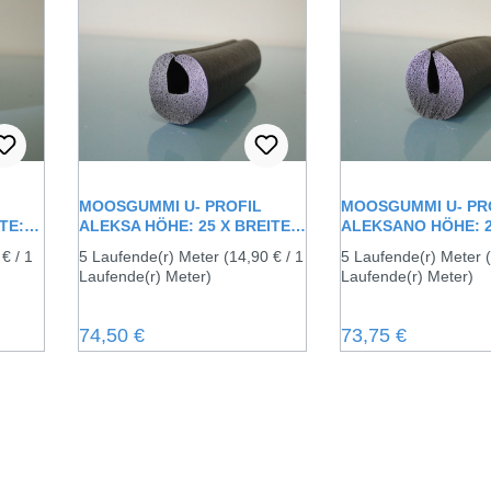
MOOSGUMMI U- PROFIL
MOOSGUMMI U- PR
TE:
ALEKSA HÖHE: 25 X BREITE:
ALEKSANO HÖHE: 2
25 MM
BREITE: 25 MM
 € / 1
5 Laufende(r) Meter
(14,90 € / 1
5 Laufende(r) Meter
Laufende(r) Meter)
Laufende(r) Meter)
Regulärer Preis:
Regulärer Preis:
74,50 €
73,75 €