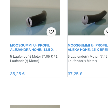
MOOSGUMMI U- PROFIL
MOOSGUMMI U- PROFIL
ALEJANDRA HÖHE: 13,5 X
ALEKA HÖHE: 15 X BREI
BREITE: 13,5 MM
15 MM
5 Laufende(r) Meter
(7,05 € / 1
5 Laufende(r) Meter
(7,45
Laufende(r) Meter)
Laufende(r) Meter)
Regulärer Preis:
Regulärer Preis:
35,25 €
37,25 €