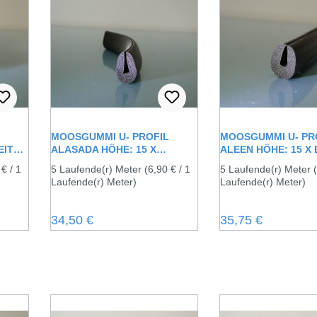
MOOSGUMMI U- PROFIL
MOOSGUMMI U- PR
EITE:
ALASADA HÖHE: 15 X
ALEEN HÖHE: 15 X 
BREITE: 12 MM
12 MM
 € / 1
5 Laufende(r) Meter
(6,90 € / 1
5 Laufende(r) Meter
Laufende(r) Meter)
Laufende(r) Meter)
Regulärer Preis:
Regulärer Preis:
34,50 €
35,75 €