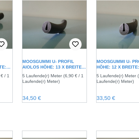
MOOSGUMMI U- PROFIL
MOOSGUMMI U- PRO
TE:
AIOLOS HÖHE: 13 X BREITE:
HÖHE: 12 X BREITE:
11 MM
 € / 1
5 Laufende(r) Meter
(6,90 € / 1
5 Laufende(r) Meter
Laufende(r) Meter)
Laufende(r) Meter)
Regulärer Preis:
Regulärer Preis:
34,50 €
33,50 €