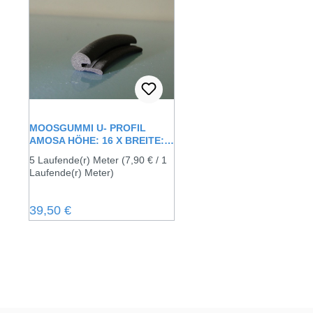
MOOSGUMMI U- PROFIL
AMOSA HÖHE: 16 X BREITE: 9
MM
5 Laufende(r) Meter
(7,90 € / 1
Laufende(r) Meter)
Regulärer Preis:
39,50 €