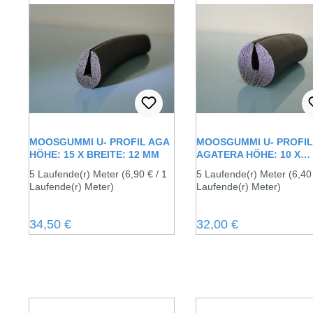
MOOSGUMMI U- PROFIL AGA
MOOSGUMMI U- PROFIL
HÖHE: 15 X BREITE: 12 MM
AGATERA HÖHE: 10 X
BREITE: 10 MM
5 Laufende(r) Meter
(6,90 € / 1
5 Laufende(r) Meter
(6,40
Laufende(r) Meter)
Laufende(r) Meter)
Regulärer Preis:
Regulärer Preis:
34,50 €
32,00 €