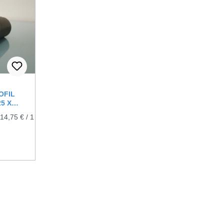
OFIL
5 X
(14,75 € / 1