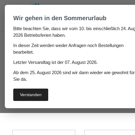
um Hauptinhalt springen
Zur Suche springen
Wir gehen in den Sommerurlaub
Bitte beachten Sie, dass wir vom 10. bis einschließlich 24. Aug
Fugen & Spalt
Moosgummi klebend
Moosgummi 
2026 Betriebsferien haben.
In dieser Zeit werden weder Anfragen noch Bestellungen
bearbeitet.
Moosgummi Halbrund 
Letzter Versandtag ist der 07. August 2026.
Ab dem 25. August 2026 sind wir dann wieder wie gewohnt für
Sie da.
Preis
Verstanden