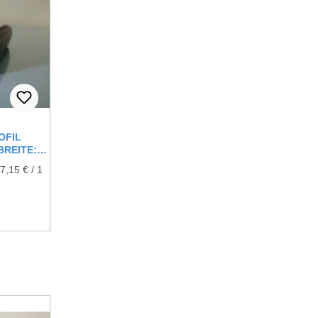
OFIL
BREITE:
(7,15 € / 1