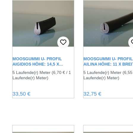
MOOSGUMMI U- PROFIL
MOOSGUMMI U- PROFIL
AIGIDIOS HÖHE: 14,5 X
AILINA HÖHE: 11 X BREI
BREITE: 9,5 MM
11 MM
5 Laufende(r) Meter
(6,70 € / 1
5 Laufende(r) Meter
(6,55
Laufende(r) Meter)
Laufende(r) Meter)
Regulärer Preis:
Regulärer Preis:
33,50 €
32,75 €