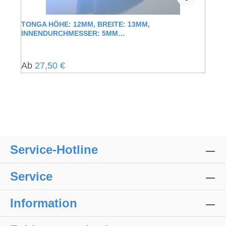
TONGA HÖHE: 12MM, BREITE: 13MM,
INNENDURCHMESSER: 5MM
FENSTERFÜHRUNGSSCHIENE MIT
SAMTUMMANTELUNG
Regulärer Preis:
Ab
27,50 €
Service-Hotline
Service
Information