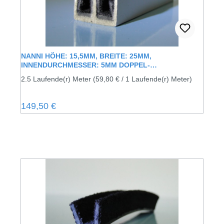
NANNI HÖHE: 15,5MM, BREITE: 25MM,
INNENDURCHMESSER: 5MM DOPPEL-
FÜHRUNGSSCHIENE UNBEFLOCKT MIT
2.5 Laufende(r) Meter
(59,80 € / 1 Laufende(r) Meter)
INNENLIEGENDER GUMMISAMTLEISTE FÜR 5MM
GLAS
Regulärer Preis:
149,50 €