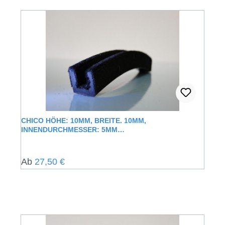
CHICO HÖHE: 10MM, BREITE. 10MM,
INNENDURCHMESSER: 5MM
FENSTERFÜHRUNGSSCHIENE MIT
SAMTUMMANTELUNG
Regulärer Preis:
Ab
27,50 €