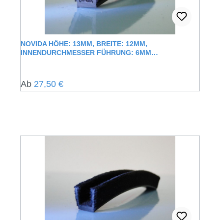
NOVIDA HÖHE: 13MM, BREITE: 12MM,
INNENDURCHMESSER FÜHRUNG: 6MM
FENSTERFÜHRUNGSSCHIENE MIT
SAMTUMMANTELUNG
Regulärer Preis:
Ab
27,50 €