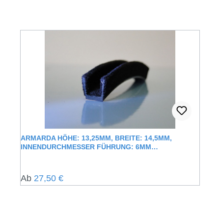
ARMARDA HÖHE: 13,25MM, BREITE: 14,5MM,
INNENDURCHMESSER FÜHRUNG: 6MM
FENSTERFÜHRUNGSSCHIENE MIT
SAMTUMMANTELUNG
Regulärer Preis:
Ab
27,50 €