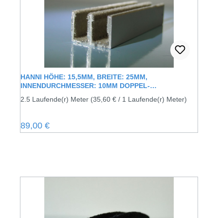
HANNI HÖHE: 15,5MM, BREITE: 25MM,
INNENDURCHMESSER: 10MM DOPPEL-
FÜHRUNGSSCHIENE UNBEFLOCKT
2.5 Laufende(r) Meter
(35,60 € / 1 Laufende(r) Meter)
Regulärer Preis:
89,00 €