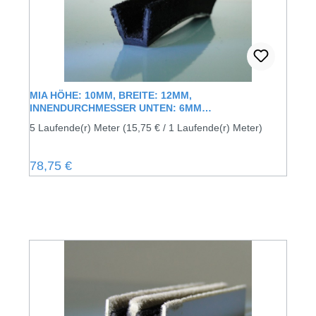
MIA HÖHE: 10MM, BREITE: 12MM,
INNENDURCHMESSER UNTEN: 6MM
FENSTERFÜHRUNGSSCHIENE MIT
5 Laufende(r) Meter
(15,75 € / 1 Laufende(r) Meter)
SAMTUMMANTELUNG
Regulärer Preis:
78,75 €