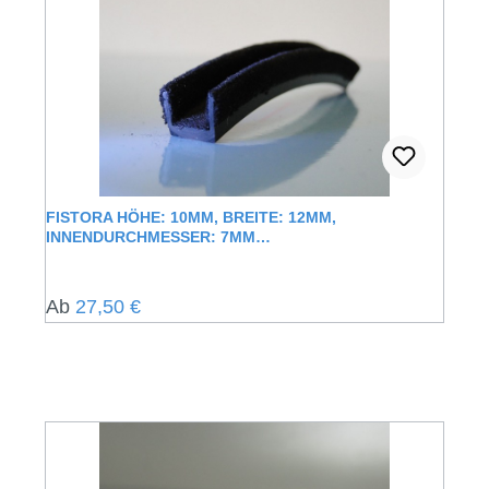
FISTORA HÖHE: 10MM, BREITE: 12MM,
INNENDURCHMESSER: 7MM
FENSTERFÜHRUNGSSCHIENE MIT
SAMTUMMANTELUNG
Regulärer Preis:
Ab
27,50 €