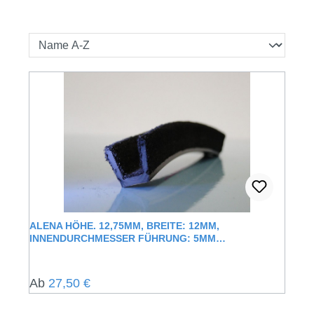
ALENA HÖHE. 12,75MM, BREITE: 12MM,
INNENDURCHMESSER FÜHRUNG: 5MM
FENSTERFÜHRUNGSSCHIENE MIT
SAMTUMMANTELUNG
Regulärer Preis:
Ab
27,50 €