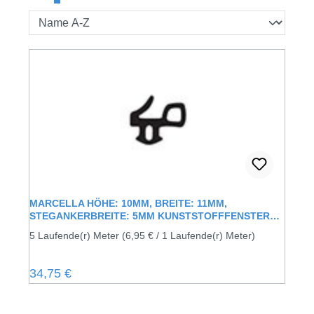
Seite
Seite
Seite
Seite
Seite
MARCELLA HÖHE: 10MM, BREITE: 11MM,
STEGANKERBREITE: 5MM KUNSTSTOFFFENSTER
ANSCHLAGSDICHTUNG MIT LIPPE
5 Laufende(r) Meter
(6,95 € / 1 Laufende(r) Meter)
Regulärer Preis:
34,75 €