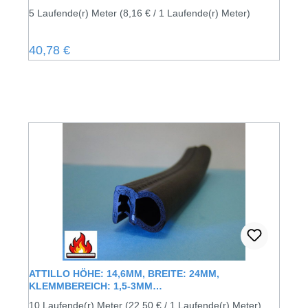
5 Laufende(r) Meter
(8,16 € / 1 Laufende(r) Meter)
Regulärer Preis:
40,78 €
ATTILLO HÖHE: 14,6MM, BREITE: 24MM,
KLEMMBEREICH: 1,5-3MM
KANTENSCHUTZDICHTPROFIL MIT
10 Laufende(r) Meter
(22,50 € / 1 Laufende(r) Meter)