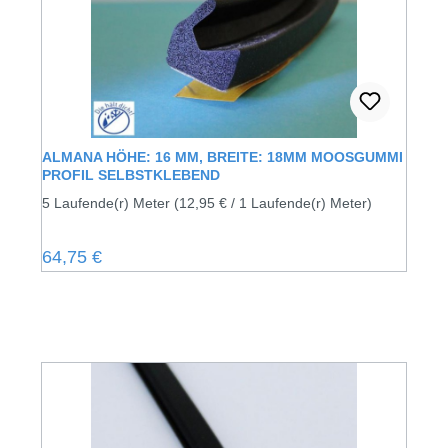
ALMANA HÖHE: 16 MM, BREITE: 18MM MOOSGUMMI
PROFIL SELBSTKLEBEND
5 Laufende(r) Meter
(12,95 € / 1 Laufende(r) Meter)
Regulärer Preis:
64,75 €