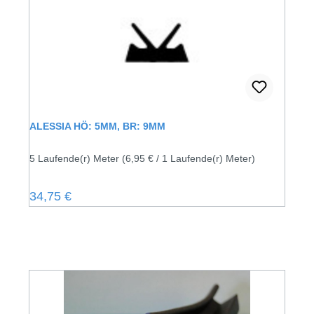
ALESSIA HÖ: 5MM, BR: 9MM
5 Laufende(r) Meter
(6,95 € / 1 Laufende(r) Meter)
Regulärer Preis:
34,75 €