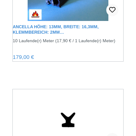
ANCELLA HÖHE: 13MM, BREITE: 16,3MM,
KLEMMBEREICH: 2MM
KANTENSCHUTZDICHTPROFIL MIT
10 Laufende(r) Meter
(17,90 € / 1 Laufende(r) Meter)
BRANDSCHUTZQUALITÄT
Regulärer Preis:
179,00 €