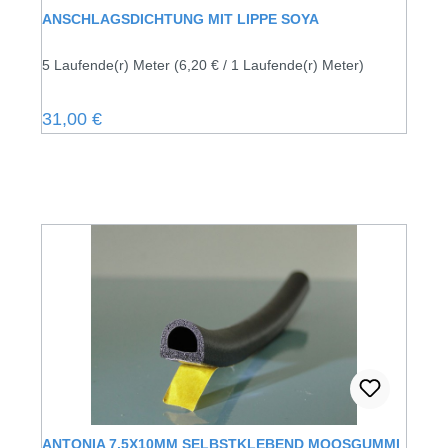
ANSCHLAGSDICHTUNG MIT LIPPE SOYA
5 Laufende(r) Meter
(6,20 € / 1 Laufende(r) Meter)
Regulärer Preis:
31,00 €
ANTONIA 7.5X10MM SELBSTKLEBEND MOOSGUMMI