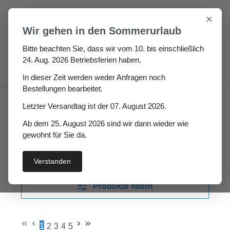
Zum Hauptinhalt springen
×
Wir gehen in den Sommerurlaub
Bitte beachten Sie, dass wir vom 10. bis einschließlich
24. Aug. 2026 Betriebsferien haben.
0
In dieser Zeit werden weder Anfragen noch
Bestellungen bearbeitet.
Haus
Fenster- / Türprofile
Letzter Versandtag ist der 07. August 2026.
Ab dem 25. August 2026 sind wir dann wieder wie
Fenster- / Türprofile
gewohnt für Sie da.
Verstanden
Produkte filtern
1
2
3
4
5