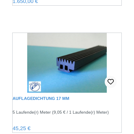
Regulärer Preis:
1.650,00 €
AUFLAGEDICHTUNG 17 MM
5 Laufende(r) Meter
(9,05 € / 1 Laufende(r) Meter)
Regulärer Preis:
45,25 €