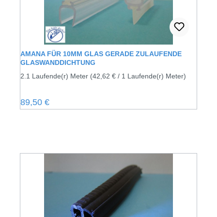
AMANA FÜR 10MM GLAS GERADE ZULAUFENDE
GLASWANDDICHTUNG
2.1 Laufende(r) Meter
(42,62 € / 1 Laufende(r) Meter)
Regulärer Preis:
89,50 €