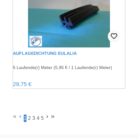
AUFLAGEDICHTUNG EULALIA
5 Laufende(r) Meter
(5,95 € / 1 Laufende(r) Meter)
Regulärer Preis:
29,75 €
1
2
3
4
5
Seite
Seite
Seite
Seite
Seite