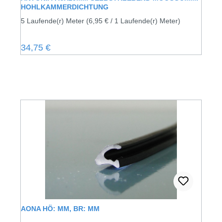
HOHLKAMMERDICHTUNG
5 Laufende(r) Meter
(6,95 € / 1 Laufende(r) Meter)
Regulärer Preis:
34,75 €
AONA HÖ: MM, BR: MM