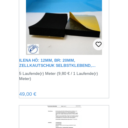
ILENA HÖ: 12MM, BR: 20MM,
ZELLKAUTSCHUK SELBSTKLEBEND,
SCHWARZ
5 Laufende(r) Meter
(9,80 € / 1 Laufende(r)
Meter)
Regulärer Preis:
49,00 €