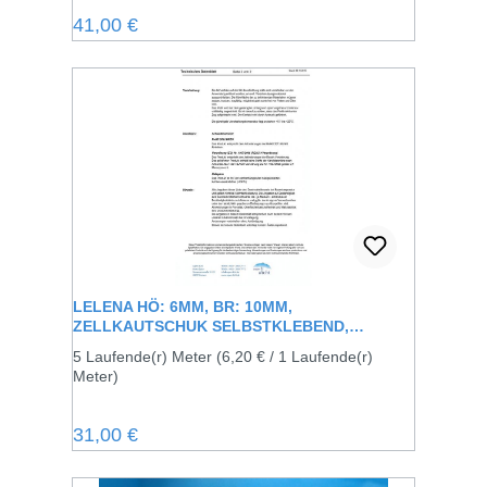
Regulärer Preis:
41,00 €
LELENA HÖ: 6MM, BR: 10MM,
ZELLKAUTSCHUK SELBSTKLEBEND,
SCHWARZ
5 Laufende(r) Meter
(6,20 € / 1 Laufende(r)
Meter)
Regulärer Preis:
31,00 €