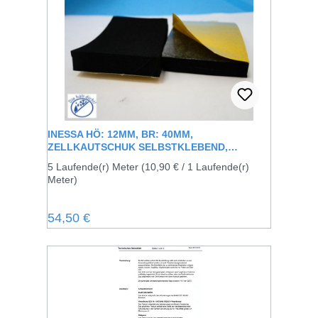
INESSA HÖ: 12MM, BR: 40MM,
ZELLKAUTSCHUK SELBSTKLEBEND,
SCHWARZ
5 Laufende(r) Meter
(10,90 € / 1 Laufende(r)
Meter)
Regulärer Preis:
54,50 €