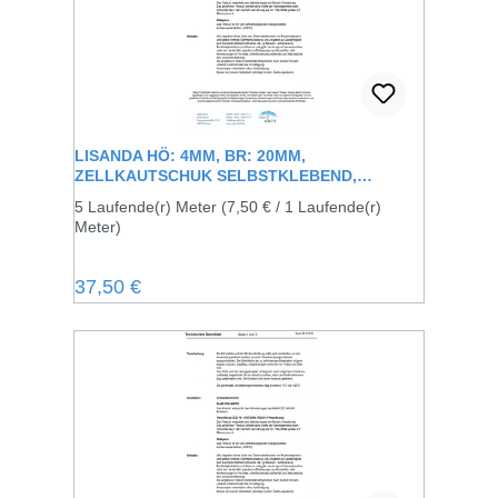
LISANDA HÖ: 4MM, BR: 20MM,
ZELLKAUTSCHUK SELBSTKLEBEND,
SCHWARZ
5 Laufende(r) Meter
(7,50 € / 1 Laufende(r)
Meter)
Regulärer Preis:
37,50 €