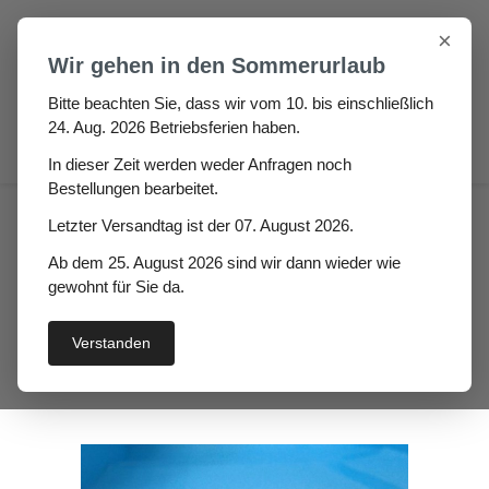
Zum Hauptinhalt springen
×
Wir gehen in den Sommerurlaub
Bitte beachten Sie, dass wir vom 10. bis einschließlich
24. Aug. 2026 Betriebsferien haben.
0
In dieser Zeit werden weder Anfragen noch
Bestellungen bearbeitet.
Fugen & Spalt
Moosgummi klebend
Letzter Versandtag ist der 07. August 2026.
Zellkautschuk Rechteckstreifen
Ab dem 25. August 2026 sind wir dann wieder wie
Hipotan Hö: 10mm, Br:
gewohnt für Sie da.
40mm, Zellkautschuk
Verstanden
selbstklebend, schwarz
Bildergalerie überspringen