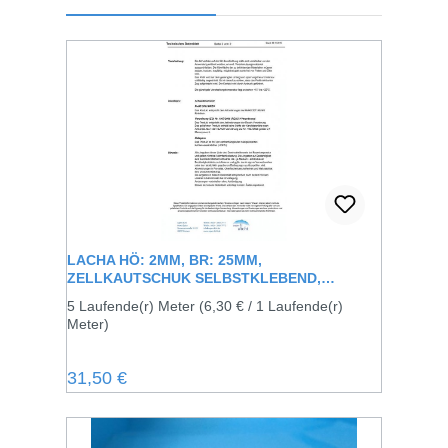
LACHA HÖ: 2MM, BR: 25MM,
ZELLKAUTSCHUK SELBSTKLEBEND,
SCHWARZ
5 Laufende(r) Meter
(6,30 € / 1 Laufende(r)
Meter)
Regulärer Preis:
31,50 €