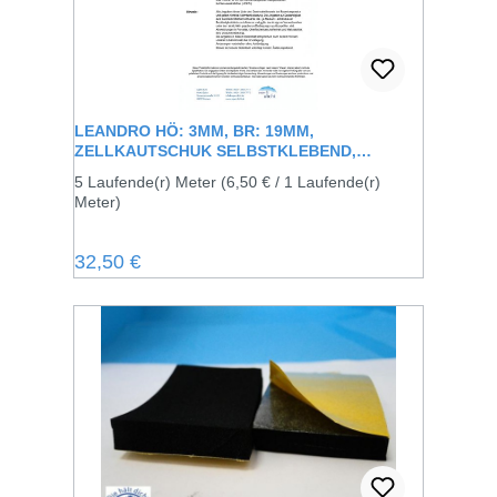
LEANDRO HÖ: 3MM, BR: 19MM,
ZELLKAUTSCHUK SELBSTKLEBEND,
SCHWARZ
5 Laufende(r) Meter
(6,50 € / 1 Laufende(r)
Meter)
Regulärer Preis:
32,50 €