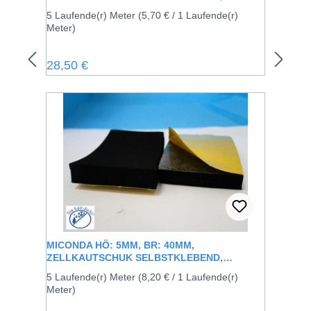
SCHWARZ
5 Laufende(r) Meter
(5,70 € / 1 Laufende(r)
Meter)
Regulärer Preis:
28,50 €
MICONDA HÖ: 5MM, BR: 40MM,
ZELLKAUTSCHUK SELBSTKLEBEND,
SCHWARZ
5 Laufende(r) Meter
(8,20 € / 1 Laufende(r)
Meter)