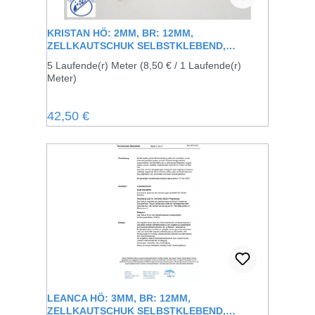
KRISTAN HÖ: 2MM, BR: 12MM,
ZELLKAUTSCHUK SELBSTKLEBEND,
SCHWARZ
5 Laufende(r) Meter
(8,50 € / 1 Laufende(r)
Meter)
Regulärer Preis:
42,50 €
LEANCA HÖ: 3MM, BR: 12MM,
ZELLKAUTSCHUK SELBSTKLEBEND,