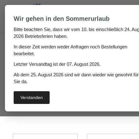
um Hauptinhalt springen
Zur Suche springen
Wir gehen in den Sommerurlaub
Bitte beachten Sie, dass wir vom 10. bis einschließlich 24. Aug
Fugen & Spalt
Silikonprofile
Ballondichtung aus
2026 Betriebsferien haben.
In dieser Zeit werden weder Anfragen noch Bestellungen
bearbeitet.
Ballondichtung aus Si
Letzter Versandtag ist der 07. August 2026.
Ab dem 25. August 2026 sind wir dann wieder wie gewohnt für
Sie da.
Preis
Verstanden