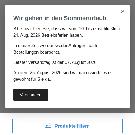
Zum Hauptinhalt springen
×
Wir gehen in den Sommerurlaub
Bitte beachten Sie, dass wir vom 10. bis einschließlich
24. Aug. 2026 Betriebsferien haben.
0
In dieser Zeit werden weder Anfragen noch
Bestellungen bearbeitet.
Fugen & Spalt
Rund- & Halbrundpr.
Letzter Versandtag ist der 07. August 2026.
Silikonschaum Rundschnur
Ab dem 25. August 2026 sind wir dann wieder wie
gewohnt für Sie da.
Silikonschaum
Rundschnur
Verstanden
Produkte filtern