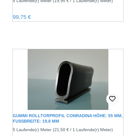
5 Laufende(r) Meter
(19,95 € / 1 Laufende(r) Meter)
Regulärer Preis:
99,75 €
GUMMI ROLLTORPROFIL CONRADINA HÖHE: 55 MM,
FUSSBREITE: 19,8 MM
5 Laufende(r) Meter
(21,50 € / 1 Laufende(r) Meter)