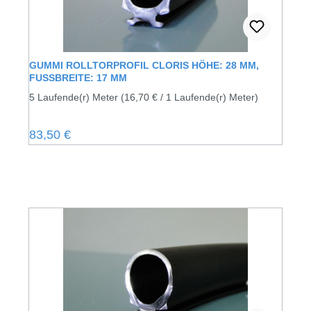
GUMMI ROLLTORPROFIL CLORIS HÖHE: 28 MM,
FUSSBREITE: 17 MM
5 Laufende(r) Meter
(16,70 € / 1 Laufende(r) Meter)
Regulärer Preis:
83,50 €