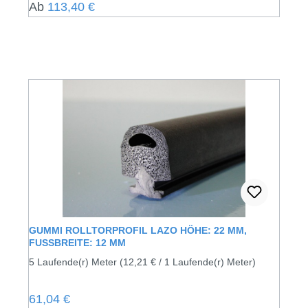
Regulärer Preis:
Ab
113,40 €
GUMMI ROLLTORPROFIL LAZO HÖHE: 22 MM,
FUSSBREITE: 12 MM
5 Laufende(r) Meter
(12,21 € / 1 Laufende(r) Meter)
Regulärer Preis:
61,04 €