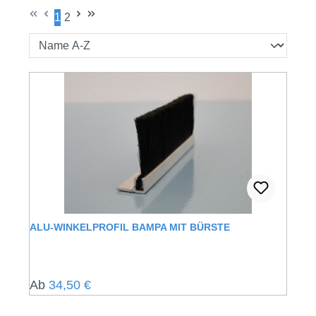
1
2
Seite
Seite
ALU-WINKELPROFIL BAMPA MIT BÜRSTE
Regulärer Preis:
Ab
34,50 €