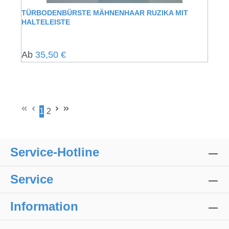
TÜRBODENBÜRSTE MÄHNENHAAR RUZIKA MIT
HALTELEISTE
Regulärer Preis:
Ab
35,50 €
1
2
Seite
Seite
Service-Hotline
Service
Information