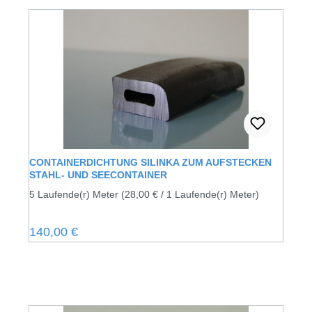
CONTAINERDICHTUNG SILINKA ZUM AUFSTECKEN
STAHL- UND SEECONTAINER
5 Laufende(r) Meter
(28,00 € / 1 Laufende(r) Meter)
Regulärer Preis:
140,00 €