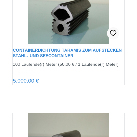
CONTAINERDICHTUNG TARAMIS ZUM AUFSTECKEN
STAHL- UND SEECONTAINER
100 Laufende(r) Meter
(50,00 € / 1 Laufende(r) Meter)
Regulärer Preis:
5.000,00 €