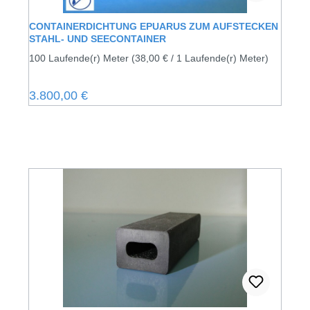
CONTAINERDICHTUNG EPUARUS ZUM AUFSTECKEN
STAHL- UND SEECONTAINER
100 Laufende(r) Meter
(38,00 € / 1 Laufende(r) Meter)
Regulärer Preis:
3.800,00 €