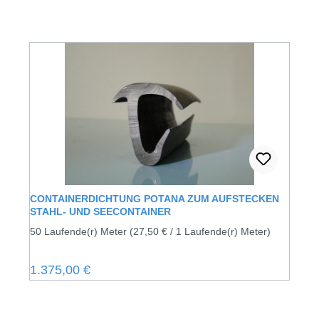
CONTAINERDICHTUNG POTANA ZUM AUFSTECKEN
STAHL- UND SEECONTAINER
50 Laufende(r) Meter
(27,50 € / 1 Laufende(r) Meter)
Regulärer Preis:
1.375,00 €