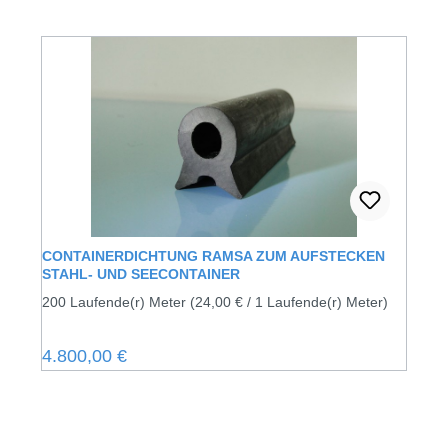
CONTAINERDICHTUNG RAMSA ZUM AUFSTECKEN
STAHL- UND SEECONTAINER
200 Laufende(r) Meter
(24,00 € / 1 Laufende(r) Meter)
Regulärer Preis:
4.800,00 €