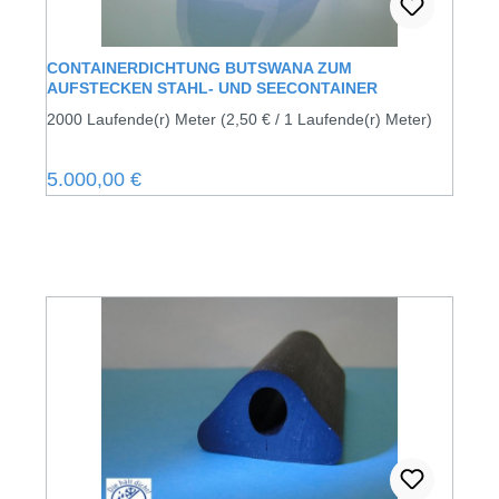
CONTAINERDICHTUNG BUTSWANA ZUM
AUFSTECKEN STAHL- UND SEECONTAINER
2000 Laufende(r) Meter
(2,50 € / 1 Laufende(r) Meter)
Regulärer Preis:
5.000,00 €