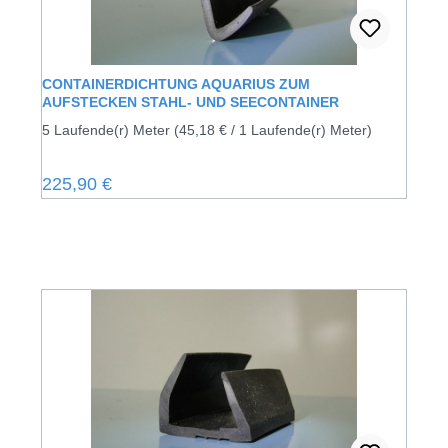
CONTAINERDICHTUNG AQUARIUS ZUM
AUFSTECKEN STAHL- UND SEECONTAINER
5 Laufende(r) Meter
(45,18 € / 1 Laufende(r) Meter)
Regulärer Preis:
225,90 €