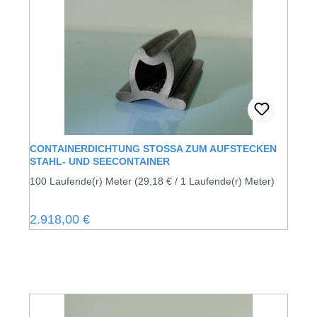
CONTAINERDICHTUNG STOSSA ZUM AUFSTECKEN
STAHL- UND SEECONTAINER
100 Laufende(r) Meter
(29,18 € / 1 Laufende(r) Meter)
Regulärer Preis:
2.918,00 €