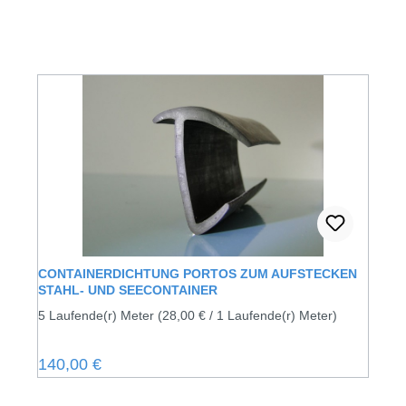
CONTAINERDICHTUNG PORTOS ZUM AUFSTECKEN
STAHL- UND SEECONTAINER
5 Laufende(r) Meter
(28,00 € / 1 Laufende(r) Meter)
Regulärer Preis:
140,00 €