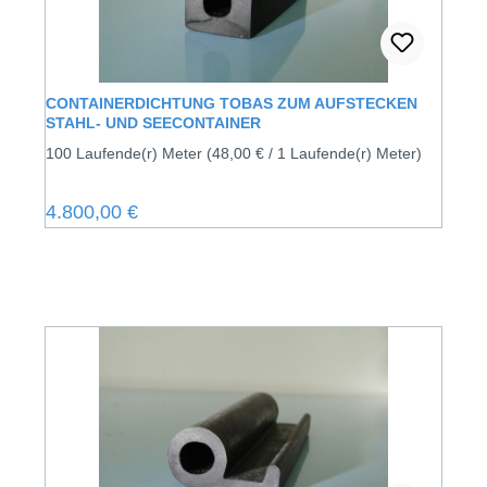
CONTAINERDICHTUNG TOBAS ZUM AUFSTECKEN
STAHL- UND SEECONTAINER
100 Laufende(r) Meter
(48,00 € / 1 Laufende(r) Meter)
Regulärer Preis:
4.800,00 €