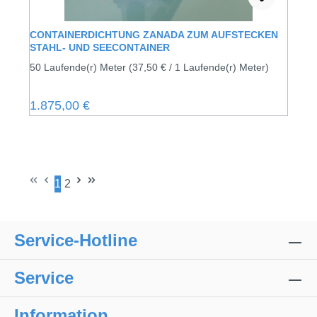
CONTAINERDICHTUNG ZANADA ZUM AUFSTECKEN
STAHL- UND SEECONTAINER
50 Laufende(r) Meter
(37,50 € / 1 Laufende(r) Meter)
Regulärer Preis:
1.875,00 €
1
2
Seite
Seite
Service-Hotline
Service
Information