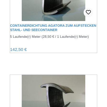
CONTAINERDICHTUNG AGATORA ZUM AUFSTECKEN
STAHL- UND SEECONTAINER
5 Laufende(r) Meter
(28,50 € / 1 Laufende(r) Meter)
Regulärer Preis:
142,50 €