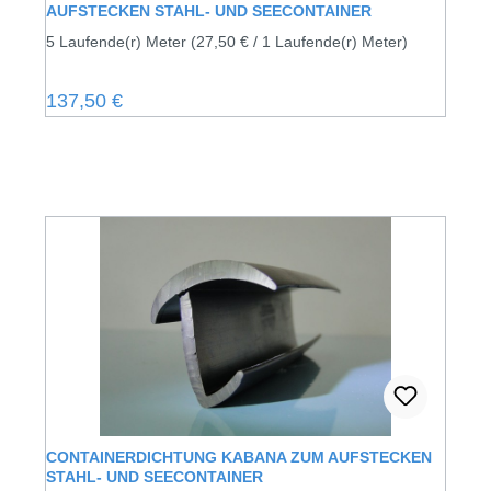
AUFSTECKEN STAHL- UND SEECONTAINER
5 Laufende(r) Meter
(27,50 € / 1 Laufende(r) Meter)
Regulärer Preis:
137,50 €
CONTAINERDICHTUNG KABANA ZUM AUFSTECKEN
STAHL- UND SEECONTAINER