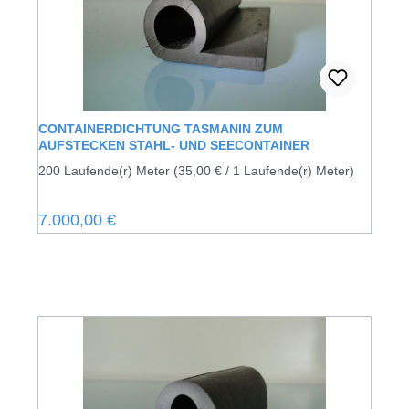
CONTAINERDICHTUNG TASMANIN ZUM
AUFSTECKEN STAHL- UND SEECONTAINER
200 Laufende(r) Meter
(35,00 € / 1 Laufende(r) Meter)
Regulärer Preis:
7.000,00 €