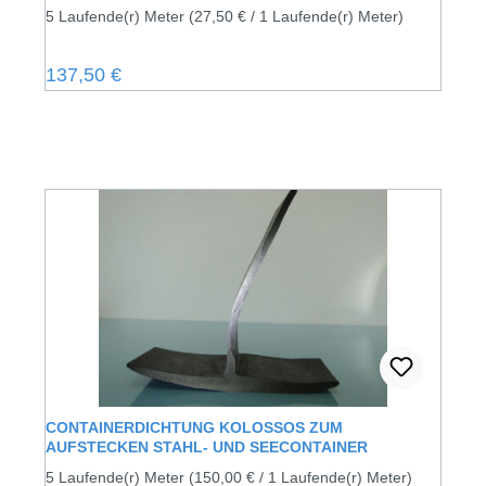
5 Laufende(r) Meter
(27,50 € / 1 Laufende(r) Meter)
Regulärer Preis:
137,50 €
CONTAINERDICHTUNG KOLOSSOS ZUM
AUFSTECKEN STAHL- UND SEECONTAINER
5 Laufende(r) Meter
(150,00 € / 1 Laufende(r) Meter)