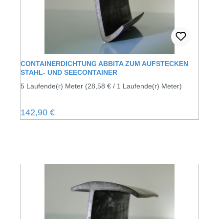
CONTAINERDICHTUNG ABBITA ZUM AUFSTECKEN
STAHL- UND SEECONTAINER
5 Laufende(r) Meter
(28,58 € / 1 Laufende(r) Meter)
Regulärer Preis:
142,90 €