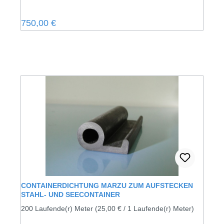
Regulärer Preis:
750,00 €
CONTAINERDICHTUNG MARZU ZUM AUFSTECKEN
STAHL- UND SEECONTAINER
200 Laufende(r) Meter
(25,00 € / 1 Laufende(r) Meter)