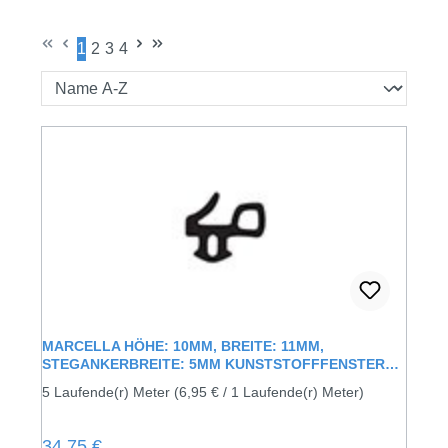
1
2
3
4
Seite
Seite
Seite
Seite
MARCELLA HÖHE: 10MM, BREITE: 11MM,
STEGANKERBREITE: 5MM KUNSTSTOFFFENSTER
ANSCHLAGSDICHTUNG MIT LIPPE
5 Laufende(r) Meter
(6,95 € / 1 Laufende(r) Meter)
Regulärer Preis:
34,75 €