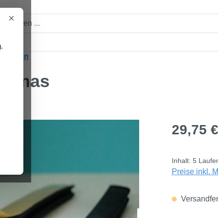
×
.
htungen
oramas
Regulärer Pre
29,75 
Inhalt:
5 Laufe
Preise inkl. 
Versandfert