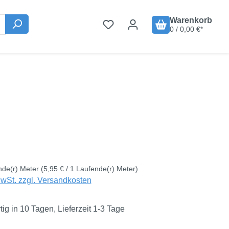
Warenkorb
0 / 0,00 €*
is:
€
nde(r) Meter
(5,95 € / 1 Laufende(r) Meter)
MwSt. zzgl. Versandkosten
ig in 10 Tagen, Lieferzeit 1-3 Tage