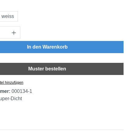
swählen
weiss
Anzahl: Gib den gewünschten Wert ein oder
In den Warenkorb
Muster bestellen
tel hinzufügen
mer:
000134-1
uper-Dicht