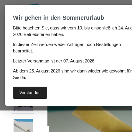
um Hauptinhalt springen
Zur Suche springen
Wir gehen in den Sommerurlaub
Bitte beachten Sie, dass wir vom 10. bis einschließlich 24. Aug
Fugen & Spalt
Moosgummi klebend
Einklebedic
2026 Betriebsferien haben.
In dieser Zeit werden weder Anfragen noch Bestellungen
Selbstklebedichtung T
bearbeitet.
Letzter Versandtag ist der 07. August 2026.
Ab dem 25. August 2026 sind wir dann wieder wie gewohnt für
Bildergalerie überspringen
Sie da.
Verstanden