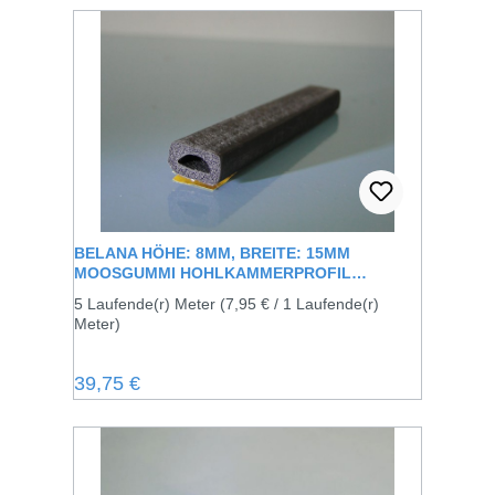
BELANA HÖHE: 8MM, BREITE: 15MM
MOOSGUMMI HOHLKAMMERPROFIL
SELBSTKLEBEND
5 Laufende(r) Meter
(7,95 € / 1 Laufende(r)
Meter)
Regulärer Preis:
39,75 €