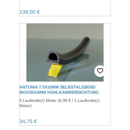
Regulärer Preis:
139,00 €
ANTONIA 7.5X10MM SELBSTKLEBEND
MOOSGUMMI HOHLKAMMERDICHTUNG
5 Laufende(r) Meter
(6,95 € / 1 Laufende(r)
Meter)
Regulärer Preis:
34,75 €