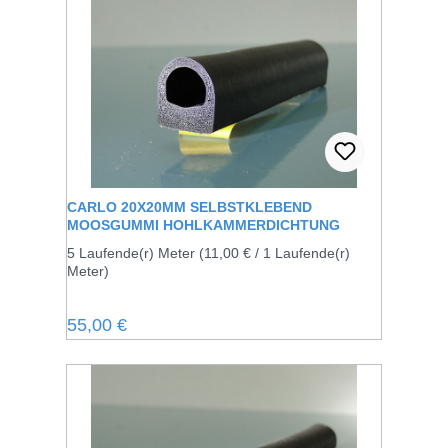
CARLO 20X20MM SELBSTKLEBEND
MOOSGUMMI HOHLKAMMERDICHTUNG
5 Laufende(r) Meter
(11,00 € / 1 Laufende(r)
Meter)
Regulärer Preis:
55,00 €