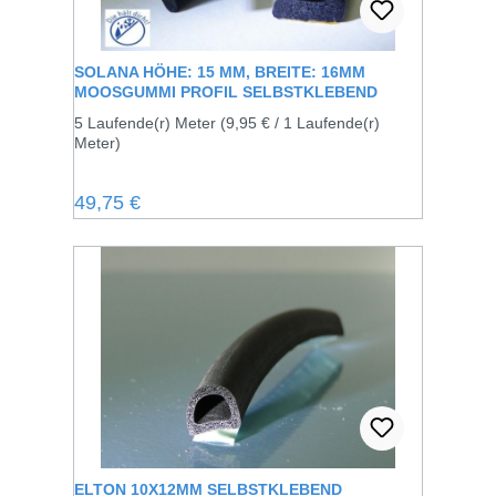
SOLANA HÖHE: 15 MM, BREITE: 16MM
MOOSGUMMI PROFIL SELBSTKLEBEND
5 Laufende(r) Meter
(9,95 € / 1 Laufende(r)
Meter)
Regulärer Preis:
49,75 €
ELTON 10X12MM SELBSTKLEBEND