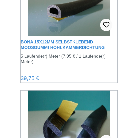
BONA 15X12MM SELBSTKLEBEND
MOOSGUMMI HOHLKAMMERDICHTUNG
5 Laufende(r) Meter
(7,95 € / 1 Laufende(r)
Meter)
Regulärer Preis:
39,75 €