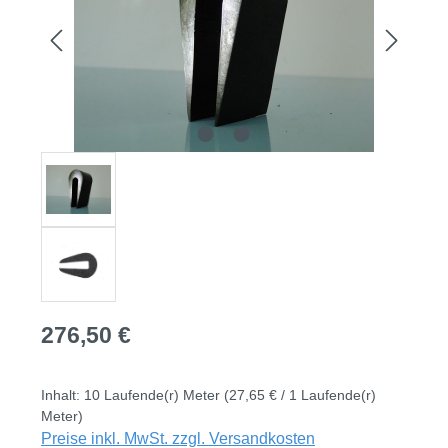
Regulärer Preis:
276,50 €
Inhalt:
10 Laufende(r) Meter
(27,65 € / 1 Laufende(r)
Meter)
Preise inkl. MwSt. zzgl. Versandkosten