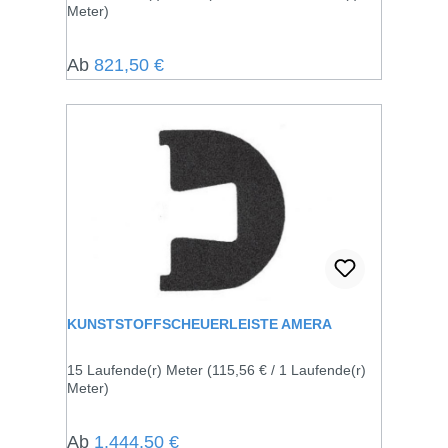
Meter)
Regulärer Preis:
Ab
821,50 €
KUNSTSTOFFSCHEUERLEISTE AMERA
15 Laufende(r) Meter
(115,56 € / 1 Laufende(r)
Meter)
Regulärer Preis:
Ab
1.444,50 €