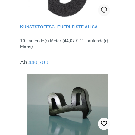
KUNSTSTOFFSCHEUERLEISTE ALICA
10 Laufende(r) Meter
(44,07 € / 1 Laufende(r)
Meter)
Regulärer Preis:
Ab
440,70 €