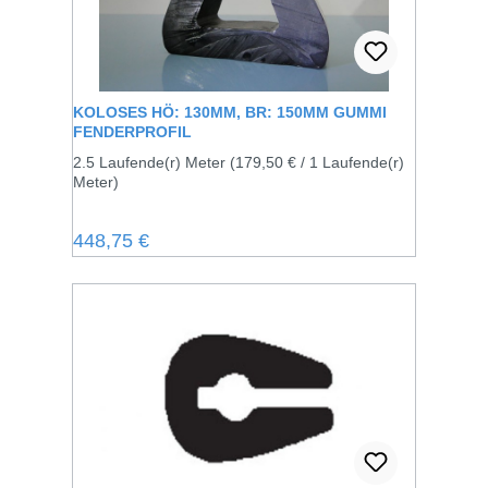
KOLOSES HÖ: 130MM, BR: 150MM GUMMI
FENDERPROFIL
2.5 Laufende(r) Meter
(179,50 € / 1 Laufende(r)
Meter)
Regulärer Preis:
448,75 €