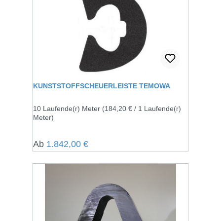
KUNSTSTOFFSCHEUERLEISTE TEMOWA
10 Laufende(r) Meter
(184,20 € / 1 Laufende(r)
Meter)
Regulärer Preis:
Ab
1.842,00 €