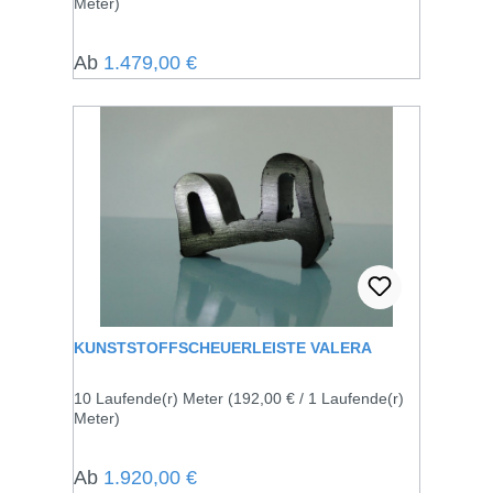
Meter)
Regulärer Preis:
Ab
1.479,00 €
KUNSTSTOFFSCHEUERLEISTE VALERA
10 Laufende(r) Meter
(192,00 € / 1 Laufende(r)
Meter)
Regulärer Preis:
Ab
1.920,00 €