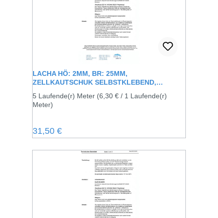
LACHA HÖ: 2MM, BR: 25MM,
ZELLKAUTSCHUK SELBSTKLEBEND,
SCHWARZ
5 Laufende(r) Meter
(6,30 € / 1 Laufende(r)
Meter)
Regulärer Preis:
31,50 €