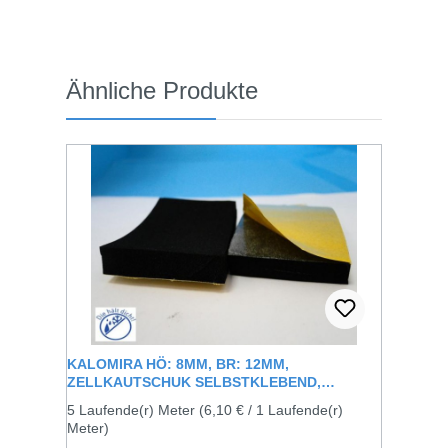
Produktgalerie überspringen
Ähnliche Produkte
KALOMIRA HÖ: 8MM, BR: 12MM,
ZELLKAUTSCHUK SELBSTKLEBEND,
SCHWARZ
5 Laufende(r) Meter
(6,10 € / 1 Laufende(r)
Meter)