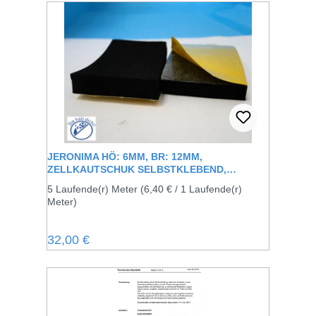
JERONIMA HÖ: 6MM, BR: 12MM,
ZELLKAUTSCHUK SELBSTKLEBEND,
SCHWARZ
5 Laufende(r) Meter
(6,40 € / 1 Laufende(r)
Meter)
Regulärer Preis:
32,00 €