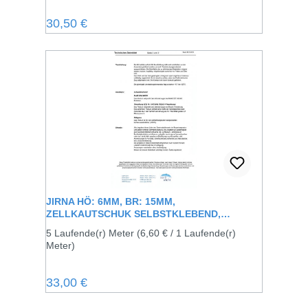
Regulärer Preis:
30,50 €
JIRNA HÖ: 6MM, BR: 15MM,
ZELLKAUTSCHUK SELBSTKLEBEND,
SCHWARZ
5 Laufende(r) Meter
(6,60 € / 1 Laufende(r)
Meter)
Regulärer Preis:
33,00 €