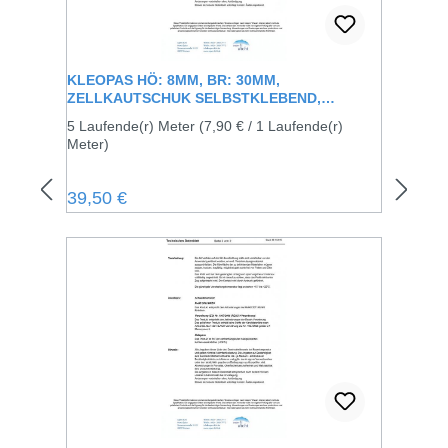
KLEOPAS HÖ: 8MM, BR: 30MM,
ZELLKAUTSCHUK SELBSTKLEBEND,
SCHWARZ
5 Laufende(r) Meter
(7,90 € / 1 Laufende(r)
Meter)
Regulärer Preis:
39,50 €