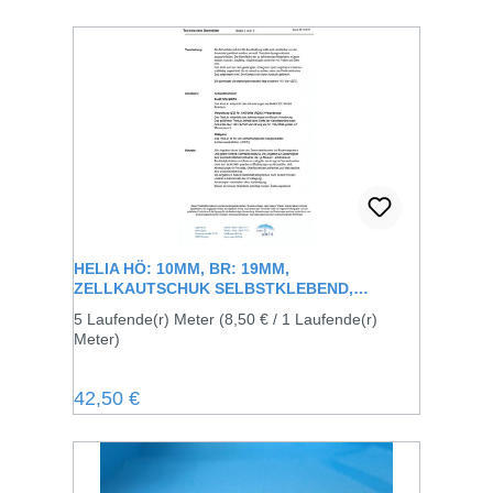
HELIA HÖ: 10MM, BR: 19MM,
ZELLKAUTSCHUK SELBSTKLEBEND,
SCHWARZ
5 Laufende(r) Meter
(8,50 € / 1 Laufende(r)
Meter)
Regulärer Preis:
42,50 €