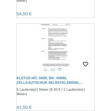
Meter)
Regulärer Preis:
54,50 €
KLETUS HÖ: 8MM, BR: 40MM,
ZELLKAUTSCHUK SELBSTKLEBEND,
SCHWARZ
5 Laufende(r) Meter
(8,30 € / 1 Laufende(r)
Meter)
Regulärer Preis:
41,50 €