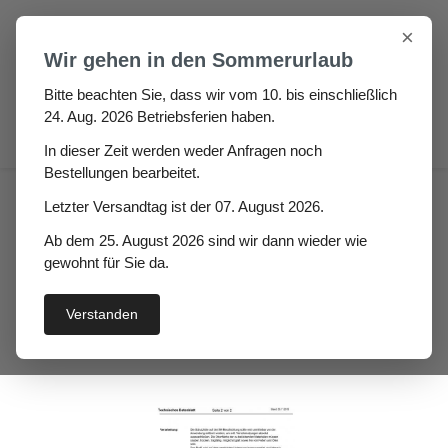
Zum Hauptinhalt springen
×
Wir gehen in den Sommerurlaub
Bitte beachten Sie, dass wir vom 10. bis einschließlich
24. Aug. 2026 Betriebsferien haben.
0
In dieser Zeit werden weder Anfragen noch
Bestellungen bearbeitet.
Fugen & Spalt
Moosgummi klebend
Letzter Versandtag ist der 07. August 2026.
Zellkautschuk Rechteckstreifen
Ab dem 25. August 2026 sind wir dann wieder wie
Krillusa Hö: 2mm, Br:
gewohnt für Sie da.
20mm, Zellkautschuk
Verstanden
selbstklebend, schwarz
Bildergalerie überspringen