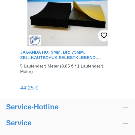
JAGANDA HÖ: 5MM, BR: 75MM,
ZELLKAUTSCHUK SELBSTKLEBEND,
SCHWARZ
5 Laufende(r) Meter
(8,85 € / 1 Laufende(r)
Meter)
Regulärer Preis:
44,25 €
Service-Hotline
Service