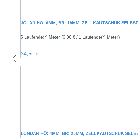
JOLAN HÖ: 6MM, BR: 19MM, ZELLKAUTSCHUK SELBS
5 Laufende(r) Meter
(6,90 € / 1 Laufende(r) Meter)
Regulärer Preis:
34,50 €
LONDAR HÖ: 4MM, BR: 25MM, ZELLKAUTSCHUK SEL