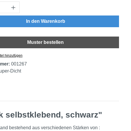
Anzahl: Gib den gewünschten Wert ein oder
In den Warenkorb
Muster bestellen
tel hinzufügen
mer:
001267
uper-Dicht
k selbstklebend, schwarz"
band bestehend aus verschiedenen Stärken von :