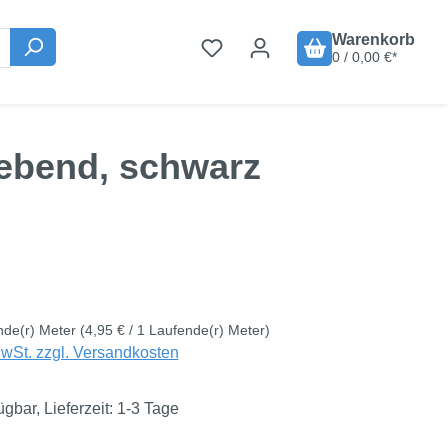
Warenkorb
0 / 0,00 €*
lebend, schwarz
is:
€
nde(r) Meter
(4,95 € / 1 Laufende(r) Meter)
MwSt. zzgl. Versandkosten
ügbar, Lieferzeit: 1-3 Tage