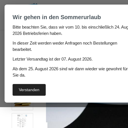
um Hauptinhalt springen
Zur Suche springen
Wir gehen in den Sommerurlaub
Bitte beachten Sie, dass wir vom 10. bis einschließlich 24. Aug
Fugen & Spalt
Moosgummi klebend
Zellkautsch
2026 Betriebsferien haben.
In dieser Zeit werden weder Anfragen noch Bestellungen
Korina Hö: 2mm, Br: 6m
bearbeitet.
Letzter Versandtag ist der 07. August 2026.
Ab dem 25. August 2026 sind wir dann wieder wie gewohnt für
Bildergalerie überspringen
Sie da.
Verstanden