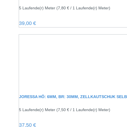
5 Laufende(r) Meter
(7,80 € / 1 Laufende(r) Meter)
Regulärer Preis:
39,00 €
JORESSA HÖ: 6MM, BR: 30MM, ZELLKAUTSCHUK SEL
5 Laufende(r) Meter
(7,50 € / 1 Laufende(r) Meter)
Regulärer Preis:
37,50 €