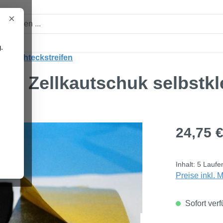
×
.
uk Rechteckstreifen
m, Zellkautschuk selbstk
Regulärer Pre
24,75 
Inhalt:
5 Laufe
Preise inkl. 
Sofort verf