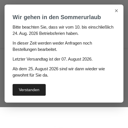
Zum Hauptinhalt springen
×
Wir gehen in den Sommerurlaub
Bitte beachten Sie, dass wir vom 10. bis einschließlich
24. Aug. 2026 Betriebsferien haben.
0
In dieser Zeit werden weder Anfragen noch
Bestellungen bearbeitet.
Fugen & Spalt
Fugen- & Klemmprofile
Letzter Versandtag ist der 07. August 2026.
Dichtungen für Dehnungsfugen EPDM + TPE
Ab dem 25. August 2026 sind wir dann wieder wie
Gummi Fugendichtung
gewohnt für Sie da.
Gwenda
Verstanden
Bildergalerie überspringen