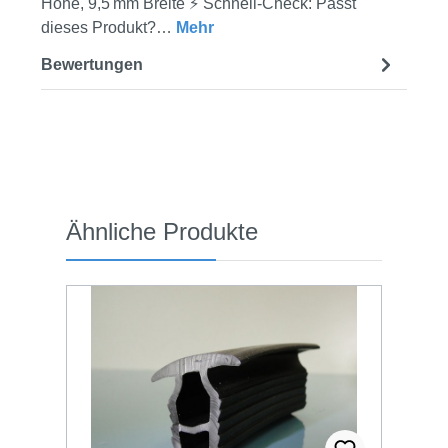
Höhe, 9,5 mm Breite ⚡ Schnell-Check: Passt
dieses Produkt?…
Mehr
Bewertungen
Produktgalerie überspringen
Ähnliche Produkte