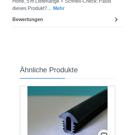
Höhe, 5 m Lieferlänge ⚡ Schnell-Check: Passt
dieses Produkt?…
Mehr
Bewertungen
Produktgalerie überspringen
Ähnliche Produkte