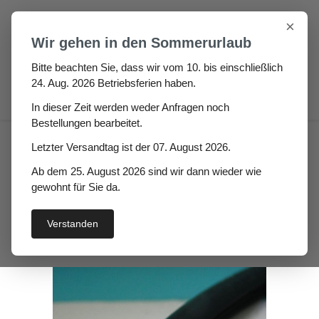
Zum Hauptinhalt springen
×
Wir gehen in den Sommerurlaub
Bitte beachten Sie, dass wir vom 10. bis einschließlich
24. Aug. 2026 Betriebsferien haben.
0
In dieser Zeit werden weder Anfragen noch
Bestellungen bearbeitet.
Fugen & Spalt
Fugen- & Klemmprofile
Letzter Versandtag ist der 07. August 2026.
Dichtungen für Dehnungsfugen EPDM + TPE
Ab dem 25. August 2026 sind wir dann wieder wie
Gummi Fugendichtung
gewohnt für Sie da.
Katea
Verstanden
Bildergalerie überspringen