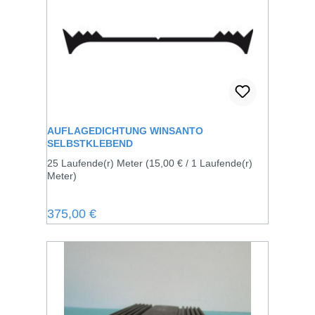
AUFLAGEDICHTUNG WINSANTO
SELBSTKLEBEND
25 Laufende(r) Meter
(15,00 € / 1 Laufende(r)
Meter)
Regulärer Preis:
375,00 €