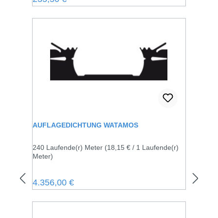
AUFLAGEDICHTUNG WATAMOS
240 Laufende(r) Meter
(18,15 € / 1 Laufende(r)
Meter)
Regulärer Preis:
4.356,00 €