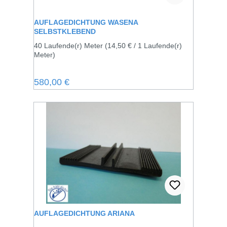
AUFLAGEDICHTUNG WASENA
SELBSTKLEBEND
40 Laufende(r) Meter
(14,50 € / 1 Laufende(r)
Meter)
Regulärer Preis:
580,00 €
AUFLAGEDICHTUNG ARIANA