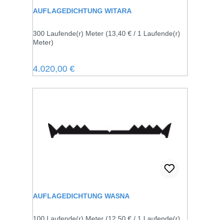
AUFLAGEDICHTUNG WITARA
300 Laufende(r) Meter
(13,40 € / 1 Laufende(r)
Meter)
Regulärer Preis:
4.020,00 €
AUFLAGEDICHTUNG WASNA
100 Laufende(r) Meter
(12,50 € / 1 Laufende(r)