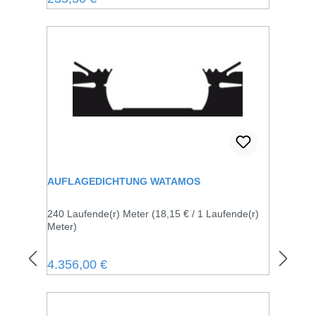
AUFLAGEDICHTUNG WATAMOS
240 Laufende(r) Meter
(18,15 € / 1 Laufende(r)
Meter)
Regulärer Preis:
4.356,00 €