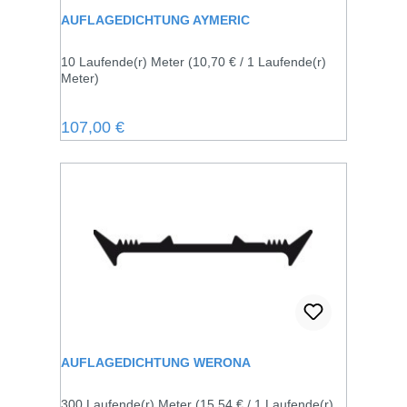
AUFLAGEDICHTUNG AYMERIC
10 Laufende(r) Meter
(10,70 € / 1 Laufende(r)
Meter)
Regulärer Preis:
107,00 €
AUFLAGEDICHTUNG WERONA
300 Laufende(r) Meter
(15,54 € / 1 Laufende(r)