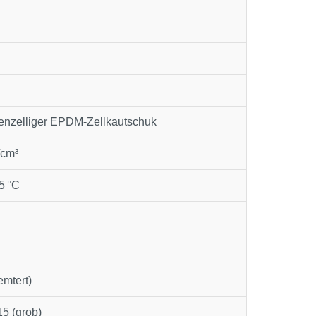
enzelliger EPDM‑Zellkautschuk
/cm³
5 °C
emtert)
5 (grob)