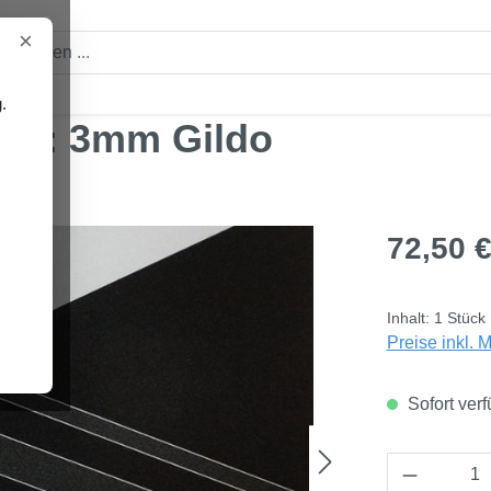
×
.
öhe: 3mm Gildo
Regulärer Pre
72,50 
Inhalt:
1 Stück
Preise inkl. 
Sofort verf
Produkt 