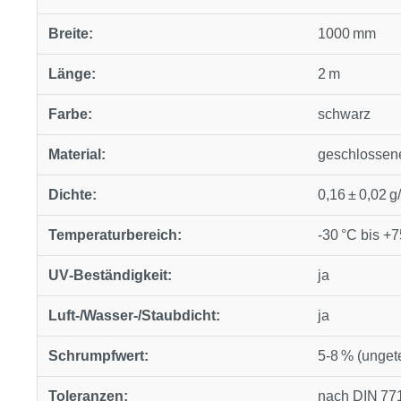
Breite:
1000 mm
Länge:
2 m
Farbe:
schwarz
Material:
geschlossen
Dichte:
0,16 ± 0,02 g
Temperaturbereich:
-30 °C bis +7
UV‑Beständigkeit:
ja
Luft‑/Wasser‑/Staubdicht:
ja
Schrumpfwert:
5‑8 % (unget
Toleranzen:
nach DIN 771