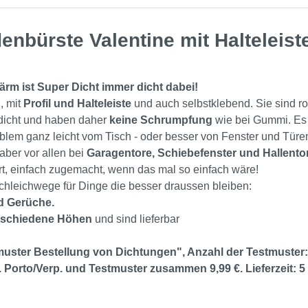
nbürste Valentine mit Halteleist
ärm ist Super Dicht immer dicht dabei!
, mit
Profil und Halteleiste
und auch selbstklebend. Sie sind r
 dicht und haben daher
keine Schrumpfung
wie bei Gummi. Es 
blem ganz leicht vom Tisch - oder besser von Fenster und Türe
ber vor allen bei
Garagentore, Schiebefenster und Hallento
rt, einfach zugemacht, wenn das mal so einfach wäre!
chleichwege für Dinge die besser draussen bleiben:
nd Gerüche.
erschiedene Höhen
und sind lieferbar
uster Bestellung von Dichtungen", Anzahl der Testmuster: 
Porto/Verp. und Testmuster zusammen 9,99 €. Lieferzeit: 5 