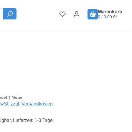
Warenkorb
0 / 0,00 €*
is:
€
nde(r) Meter
MwSt. zzgl. Versandkosten
ügbar, Lieferzeit: 1-3 Tage