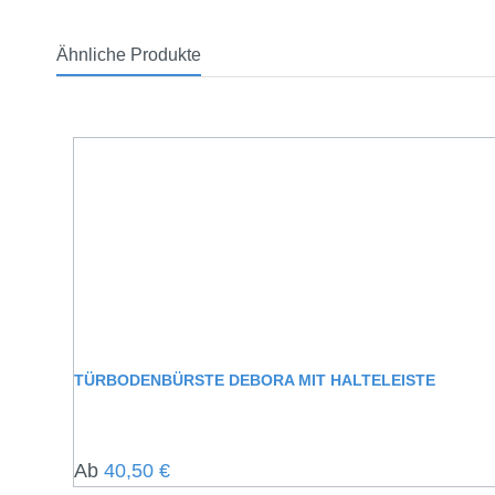
Ähnliche Produkte
Produktgalerie überspringen
TÜRBODENBÜRSTE DEBORA MIT HALTELEISTE
Regulärer Preis:
Ab
40,50 €