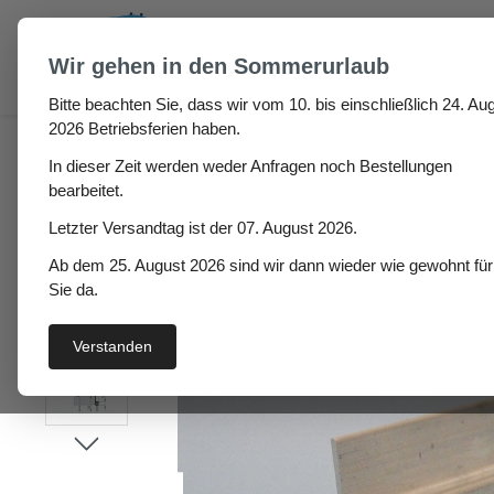
um Hauptinhalt springen
Zur Suche springen
Wir gehen in den Sommerurlaub
Bitte beachten Sie, dass wir vom 10. bis einschließlich 24. Aug
Haus
Garagen / Roll- & Hallentordichtungen
Türb
2026 Betriebsferien haben.
In dieser Zeit werden weder Anfragen noch Bestellungen
Türbodenbürste Valentin
bearbeitet.
Letzter Versandtag ist der 07. August 2026.
Ab dem 25. August 2026 sind wir dann wieder wie gewohnt für
Bildergalerie überspringen
Sie da.
Verstanden