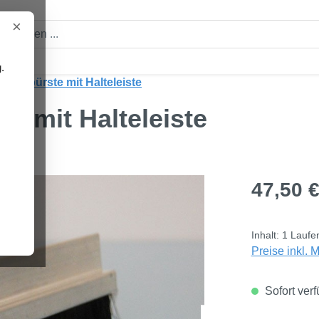
×
.
odenbürste mit Halteleiste
e mit Halteleiste
Regulärer Pre
47,50 
Inhalt:
1 Laufe
Preise inkl. 
Sofort verf