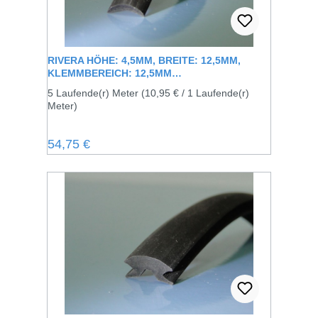
RIVERA HÖHE: 4,5MM, BREITE: 12,5MM,
KLEMMBEREICH: 12,5MM
ZIERLEISTENGUMMI ZUM AUFKLEMMEN AUF
5 Laufende(r) Meter
(10,95 € / 1 Laufende(r)
DIE VORHANDENE METALLSCHIENE
Meter)
Regulärer Preis:
54,75 €