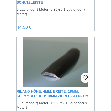
SCHUTZLEISTE
5 Laufende(r) Meter
(8,90 € / 1 Laufende(r)
Meter)
Regulärer Preis:
44,50 €
RILANO HÖHE: 4MM, BREITE: 18MM,
KLEMMBEREICH: 18MM ZIERLEISTENGUMMI
ZUM AUFKLEMMEN AUF DIE VORHANDENE
5 Laufende(r) Meter
(10,95 € / 1 Laufende(r)
METALLSCHIENE
Meter)