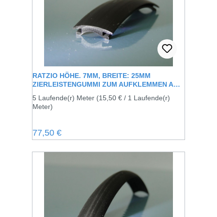
RATZIO HÖHE. 7MM, BREITE: 25MM
ZIERLEISTENGUMMI ZUM AUFKLEMMEN AUF
DIE VORHANDENE METALLSCHIENE
5 Laufende(r) Meter
(15,50 € / 1 Laufende(r)
Meter)
Regulärer Preis:
77,50 €