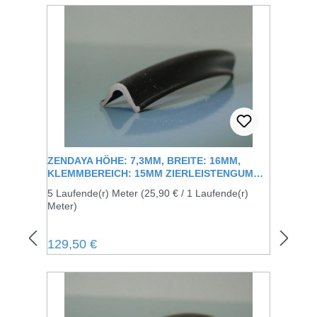
ZENDAYA HÖHE: 7,3MM, BREITE: 16MM,
KLEMMBEREICH: 15MM ZIERLEISTENGUMMI
ZUM AUFKLEMMEN AUF DIE VORHANDENE
5 Laufende(r) Meter
(25,90 € / 1 Laufende(r)
METALLSCHIENE
Meter)
Regulärer Preis:
129,50 €