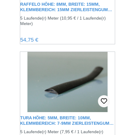
RAFFELO HÖHE: 8MM, BREITE: 15MM,
KLEMMBEREICH: 15MM ZIERLEISTENGUMMI
ZUM AUFKLEMMEN AUF DIE VORHANDENE
5 Laufende(r) Meter
(10,95 € / 1 Laufende(r)
METALLSCHIENE
Meter)
Regulärer Preis:
54,75 €
TURA HÖHE: 5MM, BREITE: 10MM,
KLEMMBEREICH: 7-9MM ZIERLEISTENGUMMI
ZUM AUFKLEMMEN AUF DIE VORHANDENE
5 Laufende(r) Meter
(7,95 € / 1 Laufende(r)
METALLSCHIENE