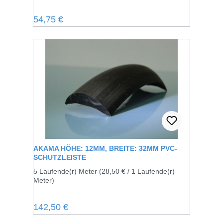
Regulärer Preis:
54,75 €
AKAMA HÖHE: 12MM, BREITE: 32MM PVC-
SCHUTZLEISTE
5 Laufende(r) Meter
(28,50 € / 1 Laufende(r)
Meter)
Regulärer Preis:
142,50 €