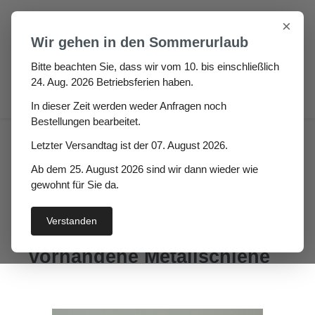
Zum Hauptinhalt springen
×
Wir gehen in den Sommerurlaub
Bitte beachten Sie, dass wir vom 10. bis einschließlich
24. Aug. 2026 Betriebsferien haben.
0
In dieser Zeit werden weder Anfragen noch
Bestellungen bearbeitet.
Auto / Wohnmobil / Boot
Boot
Letzter Versandtag ist der 07. August 2026.
Abdeckgummi für Zierleisten
Ab dem 25. August 2026 sind wir dann wieder wie
Tongo Höhe: 15mm, Breite:
gewohnt für Sie da.
35mm Zierleistengummi
Verstanden
zum aufklemmen auf die
vorhandene Metallschiene