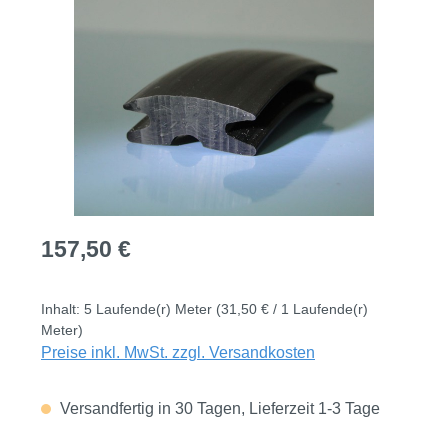
Bildergalerie überspringen
Regulärer Preis:
157,50 €
Inhalt:
5 Laufende(r) Meter
(31,50 € / 1 Laufende(r)
Meter)
Preise inkl. MwSt. zzgl. Versandkosten
Versandfertig in 30 Tagen, Lieferzeit 1-3 Tage