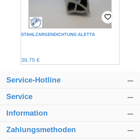
STAHLZARGENDICHTUNG ALETTA
Regulärer Preis:
39,75 €
Service-Hotline
Service
Information
Zahlungsmethoden