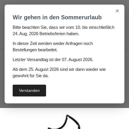
Zum Hauptinhalt springen
×
Wir gehen in den Sommerurlaub
Bitte beachten Sie, dass wir vom 10. bis einschließlich
24. Aug. 2026 Betriebsferien haben.
0
In dieser Zeit werden weder Anfragen noch
Bestellungen bearbeitet.
Haus
Fenster- / Türprofile
Letzter Versandtag ist der 07. August 2026.
Stahlzargendichtungen
Ab dem 25. August 2026 sind wir dann wieder wie
Stahlzargendichtung
gewohnt für Sie da.
Tomaso
Verstanden
Bildergalerie überspringen