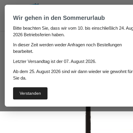
um Hauptinhalt springen
Zur Suche springen
Wir gehen in den Sommerurlaub
Bitte beachten Sie, dass wir vom 10. bis einschließlich 24. Aug
Haus
Fenster- / Türprofile
Stahlzargendichtung
2026 Betriebsferien haben.
In dieser Zeit werden weder Anfragen noch Bestellungen
Stahlzargendichtung T
bearbeitet.
Letzter Versandtag ist der 07. August 2026.
Ab dem 25. August 2026 sind wir dann wieder wie gewohnt für
Bildergalerie überspringen
Sie da.
Verstanden