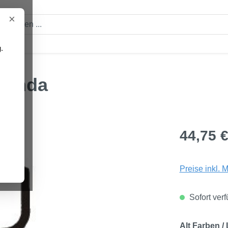
×
.
en
olanda
Regulärer Pre
44,75 
Preise inkl. 
Sofort verf
Alt Farben /