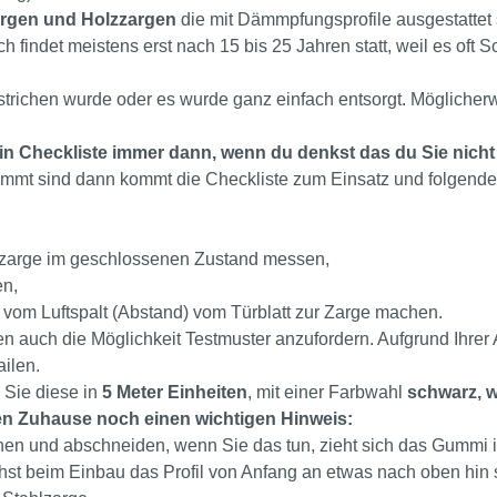
argen und Holzzargen
die mit Dämmpfungsprofile ausgestattet 
ndet meistens erst nach 15 bis 25 Jahren statt, weil es oft S
trichen wurde oder es wurde ganz einfach entsorgt. Möglicher
in Checkliste immer dann, wenn du denkst das du Sie nicht
lemmt sind dann kommt die Checkliste zum Einsatz und folgen
lzarge im geschlossenen Zustand messen,
en,
o vom Luftspalt (Abstand) vom Türblatt zur Zarge machen.
 auch die Möglichkeit Testmuster anzufordern. Aufgrund Ihrer
ilen.
 Sie diese in
5 Meter Einheiten
, mit einer Farbwahl
schwarz, w
en Zuhause noch einen wichtigen Hinweis:
hen und abschneiden, wenn Sie das tun, zieht sich das Gummi 
hst beim Einbau das Profil von Anfang an etwas nach oben hin 