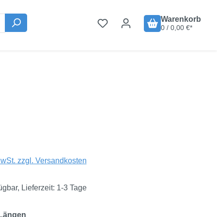
Warenkorb
0 / 0,00 €*
is:
€
MwSt. zzgl. Versandkosten
ügbar, Lieferzeit: 1-3 Tage
auswählen
 Längen