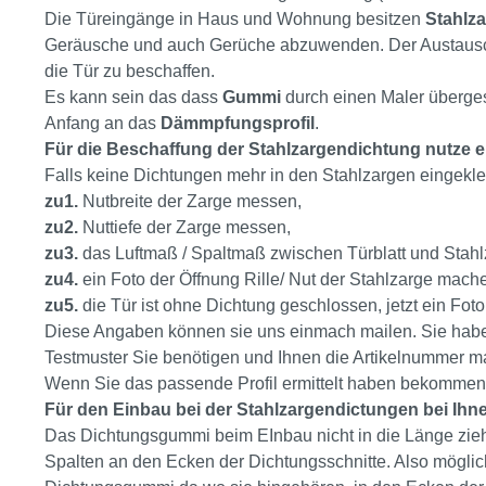
Die Türeingänge in Haus und Wohnung besitzen
Stahlz
Geräusche und auch Gerüche abzuwenden. Der Austausch fi
die Tür zu beschaffen.
Es kann sein das dass
Gummi
durch einen Maler überges
Anfang an das
Dämmpfungsprofil
.
Für die Beschaffung der Stahlzargendichtung nutze e
Falls keine Dichtungen mehr in den Stahlzargen eingek
zu1.
Nutbreite der Zarge messen,
zu2.
Nuttiefe der Zarge messen,
zu3.
das Luftmaß / Spaltmaß zwischen Türblatt und Stah
zu4.
ein Foto der Öffnung Rille/ Nut der Stahlzarge mach
zu5.
die Tür ist ohne Dichtung geschlossen, jetzt ein Fot
Diese Angaben können sie uns einmach mailen. Sie haben
Testmuster Sie benötigen und Ihnen die Artikelnummer ma
Wenn Sie das passende Profil ermittelt haben bekommen
Für den Einbau bei der Stahlzargendictungen bei Ihn
Das Dichtungsgummi beim EInbau nicht in die Länge zie
Spalten an den Ecken der Dichtungsschnitte. Also möglic