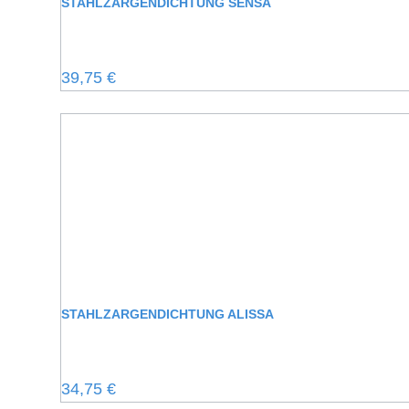
STAHLZARGENDICHTUNG SENSA
Regulärer Preis:
39,75 €
STAHLZARGENDICHTUNG ALISSA
Regulärer Preis:
34,75 €