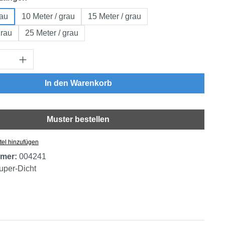
rau
10 Meter / grau
15 Meter / grau
grau
25 Meter / grau
Anzahl: Gib den gewünschten Wert ein oder
In den Warenkorb
Muster bestellen
tel hinzufügen
mer:
004241
uper-Dicht