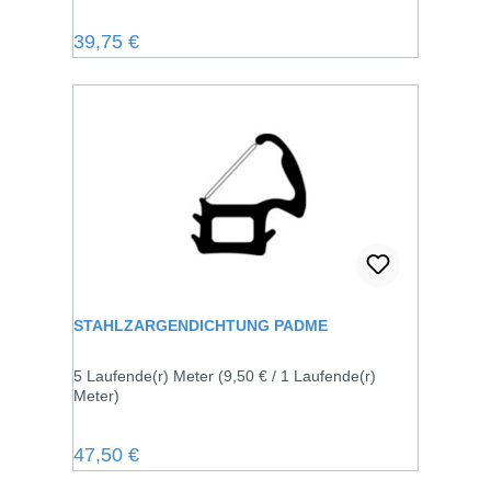
Regulärer Preis:
39,75 €
STAHLZARGENDICHTUNG PADME
5 Laufende(r) Meter
(9,50 € / 1 Laufende(r)
Meter)
Regulärer Preis:
47,50 €