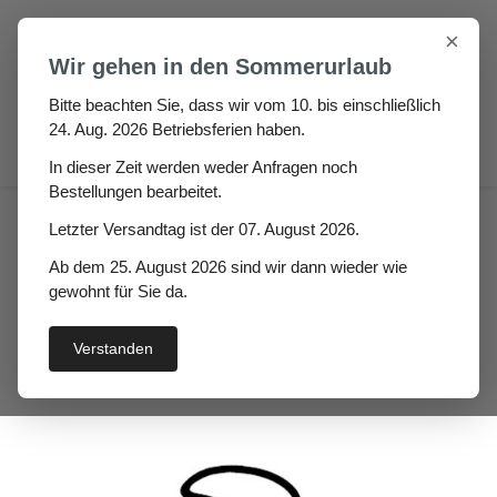
Zum Hauptinhalt springen
×
Wir gehen in den Sommerurlaub
Bitte beachten Sie, dass wir vom 10. bis einschließlich
24. Aug. 2026 Betriebsferien haben.
0
In dieser Zeit werden weder Anfragen noch
Bestellungen bearbeitet.
Haus
Fenster- / Türprofile
Letzter Versandtag ist der 07. August 2026.
Stahlzargendichtungen
Ab dem 25. August 2026 sind wir dann wieder wie
Stahlzargendichtung
gewohnt für Sie da.
Possiba
Verstanden
Bildergalerie überspringen