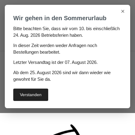
Zum Hauptinhalt springen
×
Wir gehen in den Sommerurlaub
Bitte beachten Sie, dass wir vom 10. bis einschließlich
24. Aug. 2026 Betriebsferien haben.
0
In dieser Zeit werden weder Anfragen noch
Bestellungen bearbeitet.
Haus
Fenster- / Türprofile
Letzter Versandtag ist der 07. August 2026.
Stahlzargendichtungen
Ab dem 25. August 2026 sind wir dann wieder wie
Stahlzargendichtung
gewohnt für Sie da.
Materica
Verstanden
Bildergalerie überspringen