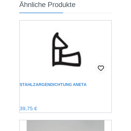
Produktgalerie überspringen
Ähnliche Produkte
STAHLZARGENDICHTUNG ANETA
Regulärer Preis:
39,75 €