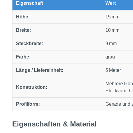
Eigenschaft
Wert
Höhe:
15 mm
Breite:
10 mm
Steckbreite:
9 mm
Farbe:
grau
Länge / Liefereinheit:
5 Meter
Mehrere Hohl
Konstruktion:
Steckvorrich
Profilform:
Gerade und s
Eigenschaften & Material