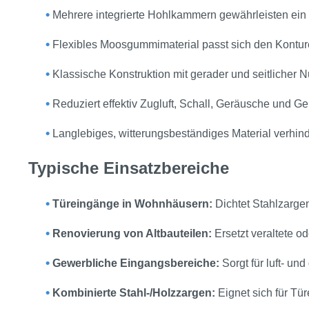
•
Mehrere integrierte Hohlkammern gewährleisten ein l
•
Flexibles Moosgummimaterial passt sich den Konturen
•
Klassische Konstruktion mit gerader und seitlicher 
•
Reduziert effektiv Zugluft, Schall, Geräusche und G
•
Langlebiges, witterungsbeständiges Material verhin
Typische Einsatzbereiche
•
Türeingänge in Wohnhäusern:
Dichtet Stahlzargen
•
Renovierung von Altbauteilen:
Ersetzt veraltete 
•
Gewerbliche Eingangsbereiche:
Sorgt für luft- u
•
Kombinierte Stahl‑/Holzzargen:
Eignet sich für Tür