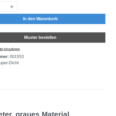
Anzahl: Gib den gewünschten Wert ein oder
In den Warenkorb
Muster bestellen
tel hinzufügen
mer:
001553
uper-Dicht
ter, graues Material