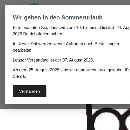
um Hauptinhalt springen
Zur Suche springen
Wir gehen in den Sommerurlaub
Bitte beachten Sie, dass wir vom 10. bis einschließlich 24. Aug
Haus
Fenster- / Türprofile
Stahlzargendichtung
2026 Betriebsferien haben.
In dieser Zeit werden weder Anfragen noch Bestellungen
Stahlzargendichtung L
bearbeitet.
Letzter Versandtag ist der 07. August 2026.
Ab dem 25. August 2026 sind wir dann wieder wie gewohnt für
Bildergalerie überspringen
Sie da.
Verstanden