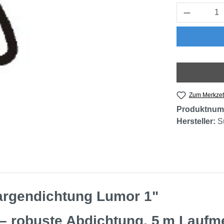
Produkt 
Zum Merkzet
Produktnum
Hersteller:
S
argendichtung Lumor 1"
– robuste Abdichtung, 5 m Laufme