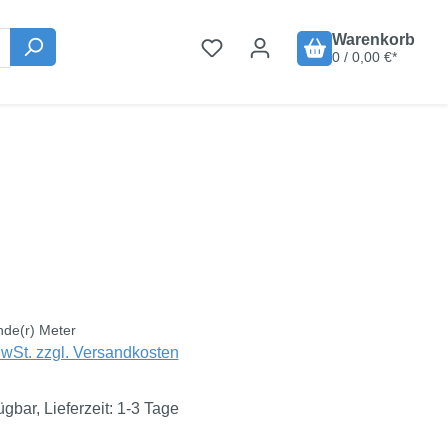
Warenkorb
0 / 0,00 €*
is:
€
nde(r) Meter
MwSt. zzgl. Versandkosten
ügbar, Lieferzeit: 1-3 Tage