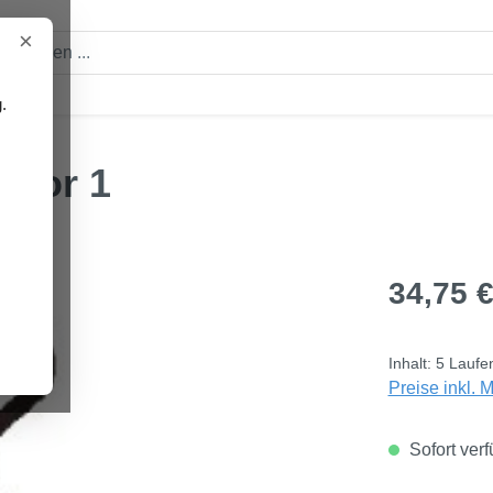
×
.
en
umor 1
Regulärer Pre
34,75 
Inhalt:
5 Laufe
Preise inkl. 
Sofort verf