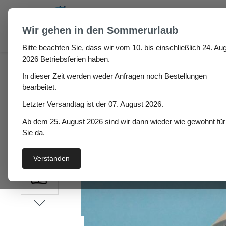
um Hauptinhalt springen
Zur Suche springen
Wir gehen in den Sommerurlaub
Bitte beachten Sie, dass wir vom 10. bis einschließlich 24. Aug
Haus
Fenster- / Türprofile
Stahlzargendichtung
2026 Betriebsferien haben.
In dieser Zeit werden weder Anfragen noch Bestellungen
Stahlzargendichtung Lo
bearbeitet.
Letzter Versandtag ist der 07. August 2026.
Ab dem 25. August 2026 sind wir dann wieder wie gewohnt für
Bildergalerie überspringen
Sie da.
Verstanden