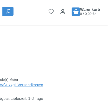
Warenkorb
0 / 0,00 €*
is:
€
nde(r) Meter
MwSt. zzgl. Versandkosten
ügbar, Lieferzeit: 1-3 Tage