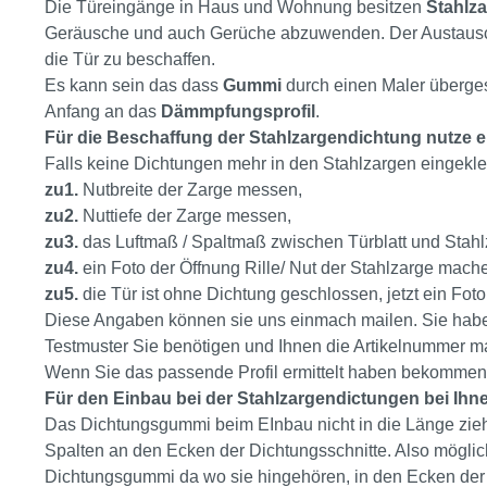
Die Türeingänge in Haus und Wohnung besitzen
Stahlz
Geräusche und auch Gerüche abzuwenden. Der Austausch fi
die Tür zu beschaffen.
Es kann sein das dass
Gummi
durch einen Maler überges
Anfang an das
Dämmpfungsprofil
.
Für die Beschaffung der Stahlzargendichtung nutze e
Falls keine Dichtungen mehr in den Stahlzargen eingek
zu1.
Nutbreite der Zarge messen,
zu2.
Nuttiefe der Zarge messen,
zu3.
das Luftmaß / Spaltmaß zwischen Türblatt und Stah
zu4.
ein Foto der Öffnung Rille/ Nut der Stahlzarge mach
zu5.
die Tür ist ohne Dichtung geschlossen, jetzt ein Fot
Diese Angaben können sie uns einmach mailen. Sie haben
Testmuster Sie benötigen und Ihnen die Artikelnummer ma
Wenn Sie das passende Profil ermittelt haben bekommen
Für den Einbau bei der Stahlzargendictungen bei Ihn
Das Dichtungsgummi beim EInbau nicht in die Länge zie
Spalten an den Ecken der Dichtungsschnitte. Also möglic
Dichtungsgummi da wo sie hingehören, in den Ecken der