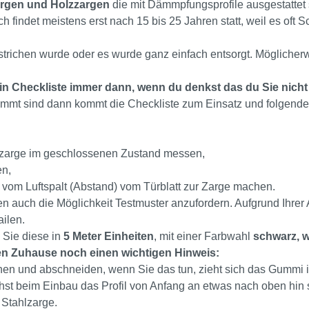
argen und Holzzargen
die mit Dämmpfungsprofile ausgestattet 
ndet meistens erst nach 15 bis 25 Jahren statt, weil es oft S
trichen wurde oder es wurde ganz einfach entsorgt. Möglicher
in Checkliste immer dann, wenn du denkst das du Sie nicht
lemmt sind dann kommt die Checkliste zum Einsatz und folgen
lzarge im geschlossenen Zustand messen,
en,
o vom Luftspalt (Abstand) vom Türblatt zur Zarge machen.
 auch die Möglichkeit Testmuster anzufordern. Aufgrund Ihrer
ilen.
 Sie diese in
5 Meter Einheiten
, mit einer Farbwahl
schwarz, w
en Zuhause noch einen wichtigen Hinweis:
hen und abschneiden, wenn Sie das tun, zieht sich das Gummi 
hst beim Einbau das Profil von Anfang an etwas nach oben hin 
 Stahlzarge.