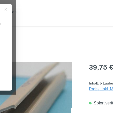
×
.
en
ft
Regulärer Pre
39,75 
Inhalt:
5 Laufe
Preise inkl. 
Sofort verf