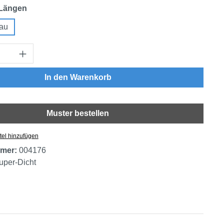
auswählen
 Längen
rau
Anzahl: Gib den gewünschten Wert ein oder
In den Warenkorb
Muster bestellen
tel hinzufügen
mer:
004176
uper-Dicht