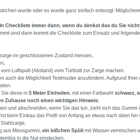
trichen wurde oder es wurde ganz einfach entsorgt. Möglicher
in Checkliste immer dann, wenn du denkst das du Sie nicht
lemmt sind dann kommt die Checkliste zum Einsatz und folgen
lzarge im geschlossenen Zustand messen,
en,
o vom Luftspalt (Abstand) vom Türblatt zur Zarge machen.
 auch die Möglichkeit Testmuster anzufordern. Aufgrund Ihrer
ilen.
 Sie diese in
5 Meter Einheiten
, mit einer Farbwahl
schwarz, w
en Zuhause noch einen wichtigen Hinweis:
hen und abschneiden, wenn Sie das tun, zieht sich das Gummi 
hst beim Einbau das Profil von Anfang an etwas nach oben hin 
 Stahlzarge.
ung aus Moosgummi,
ein bißchen Spüli
mit Wasser vermischen 
blemlos in die Nut einstecken.