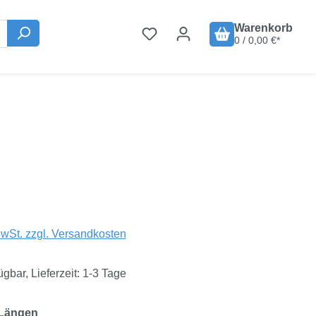
Warenkorb
0 / 0,00 €*
is:
€
MwSt. zzgl. Versandkosten
ügbar, Lieferzeit: 1-3 Tage
auswählen
 Längen