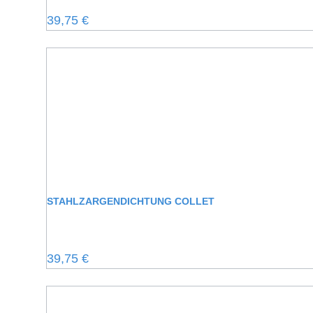
Regulärer Preis:
39,75 €
STAHLZARGENDICHTUNG COLLET
Regulärer Preis:
39,75 €