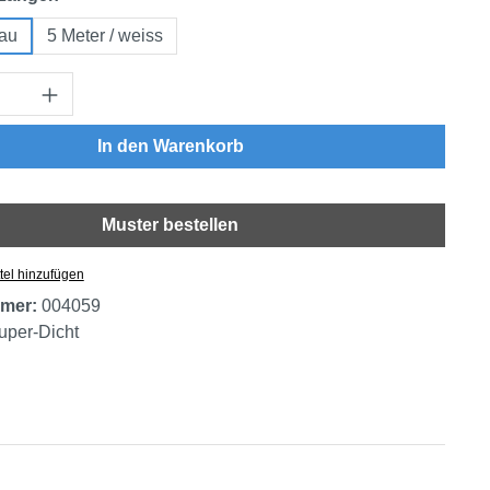
rau
5 Meter / weiss
Anzahl: Gib den gewünschten Wert ein oder
In den Warenkorb
Muster bestellen
tel hinzufügen
mer:
004059
uper-Dicht