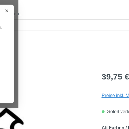
×
.
en
on
Regulärer Pre
39,75 
Preise inkl. 
Sofort verf
Alt Farben /