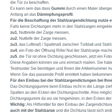
die Tür zu beschaffen.
Es kann sein das dass
Gummi
durch einen Maler überges
Anfang an das
Dämmpfungsprofil
.
Für die Beschaffung der Stahlzargendichtung nutze e
Falls keine Dichtungen mehr in den Stahlzargen eingek
zu1.
Nutbreite der Zarge messen,
zu2.
Nuttiefe der Zarge messen,
zu3.
das Luftmaß / Spaltmaß zwischen Türblatt und Stah
zu4.
ein Foto der Öffnung Rille/ Nut der Stahlzarge mach
zu5.
die Tür ist ohne Dichtung geschlossen, jetzt ein Fot
Diese Angaben können sie uns einmach mailen. Sie haben
Testmuster Sie benötigen und Ihnen die Artikelnummer ma
Wenn Sie das passende Profil ermittelt haben bekommen
Für den Einbau bei der Stahlzargendictungen bei Ihn
Das Dichtungsgummi beim EInbau nicht in die Länge zie
Spalten an den Ecken der Dichtungsschnitte. Also möglic
Dichtungsgummi da wo sie hingehören, in den Ecken der
Wichtig:
Als Hilfsmittel für den Einbau der Zargendicht
auch mit der Stahlzarge
und die Dichtung lässt sich pro