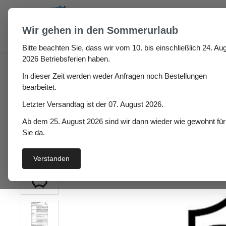
um Hauptinhalt springen
Zur Suche springen
Wir gehen in den Sommerurlaub
Bitte beachten Sie, dass wir vom 10. bis einschließlich 24. Aug
Haus
Fenster- / Türprofile
Stahlzargendichtung
2026 Betriebsferien haben.
In dieser Zeit werden weder Anfragen noch Bestellungen
Stahlzargendichtung Ib
bearbeitet.
Letzter Versandtag ist der 07. August 2026.
Ab dem 25. August 2026 sind wir dann wieder wie gewohnt für
Bildergalerie überspringen
Sie da.
Verstanden