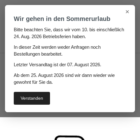
Zum Hauptinhalt springen
×
Wir gehen in den Sommerurlaub
Bitte beachten Sie, dass wir vom 10. bis einschließlich
24. Aug. 2026 Betriebsferien haben.
0
In dieser Zeit werden weder Anfragen noch
Bestellungen bearbeitet.
Haus
Fenster- / Türprofile
Letzter Versandtag ist der 07. August 2026.
Stahlzargendichtungen
Ab dem 25. August 2026 sind wir dann wieder wie
Stahlzargendichtung
gewohnt für Sie da.
Homer
Verstanden
Bildergalerie überspringen