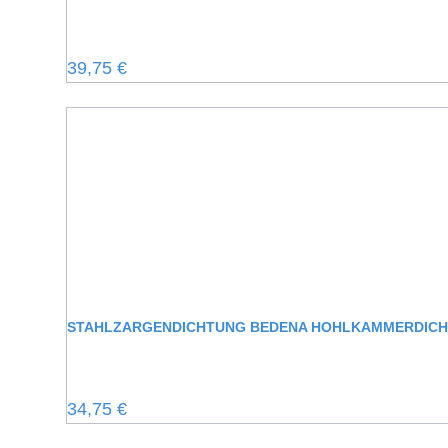
Regulärer Preis:
39,75 €
STAHLZARGENDICHTUNG BEDENA HOHLKAMMERDIC
Regulärer Preis:
34,75 €