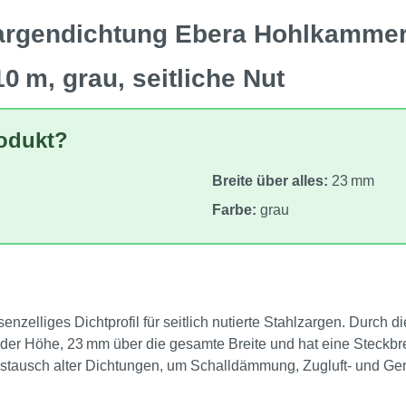
zargendichtung Ebera Hohlkamm
0 m, grau, seitliche Nut
rodukt?
Breite über alles:
23 mm
Farbe:
grau
enzelliges Dichtprofil für seitlich nutierte Stahlzargen. Durch
n der Höhe, 23 mm über die gesamte Breite und hat eine Steckbr
m Austausch alter Dichtungen, um Schalldämmung, Zugluft- und G