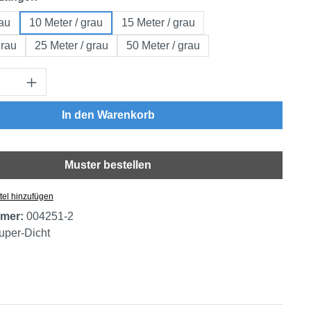
rau
10 Meter / grau
15 Meter / grau
grau
25 Meter / grau
50 Meter / grau
Anzahl: Gib den gewünschten Wert ein oder
In den Warenkorb
Muster bestellen
tel hinzufügen
mer:
004251-2
uper-Dicht