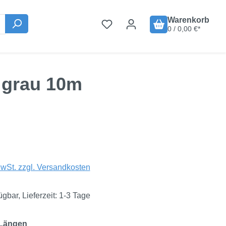
Warenkorb
0 / 0,00 €*
 grau 10m
is:
€
MwSt. zzgl. Versandkosten
ügbar, Lieferzeit: 1-3 Tage
auswählen
 Längen