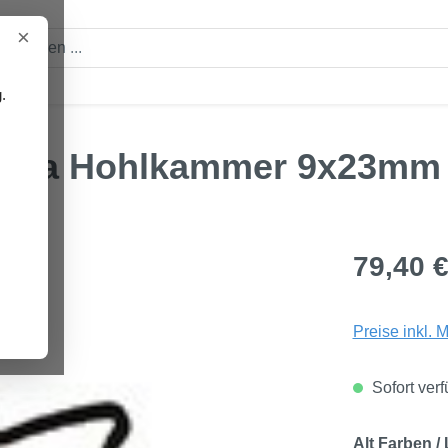
×
.
en
Ebera Hohlkammer 9x23mm
Regulärer Pre
79,40 
Preise inkl. 
Sofort verf
Alt Farben /