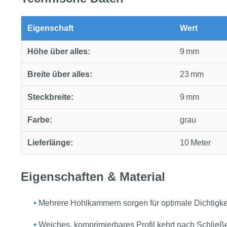
Eigenschaft
Wert
Höhe über alles:
9 mm
Breite über alles:
23 mm
Steckbreite:
9 mm
Farbe:
grau
Lieferlänge:
10 Meter
Eigenschaften & Material
•
Mehrere Hohlkammern sorgen für optimale Dichtigkei
•
Weiches, komprimierbares Profil kehrt nach Schließe