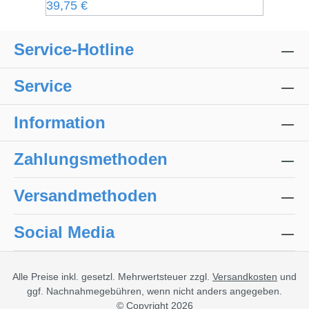
Regulärer Preis:
39,75 €
Service-Hotline
Service
Information
Zahlungsmethoden
Versandmethoden
Social Media
Alle Preise inkl. gesetzl. Mehrwertsteuer zzgl.
Versandkosten
und
ggf. Nachnahmegebühren, wenn nicht anders angegeben.
© Copyright 2026