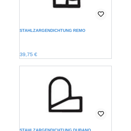
STAHLZARGENDICHTUNG REMO
Regulärer Preis:
39,75 €
STAHLZARGENDICHTUNG DUBANO