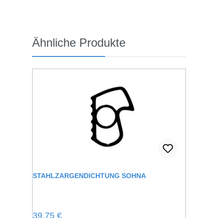
Produktgalerie überspringen
Ähnliche Produkte
STAHLZARGENDICHTUNG SOHNA
Regulärer Preis:
39,75 €