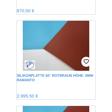
Regulärer Preis:
870,50 €
SILIKONPLATTE 60° ROTBRAUN HÖHE: 6MM
RAMANTO
Regulärer Preis:
2.995,50 €