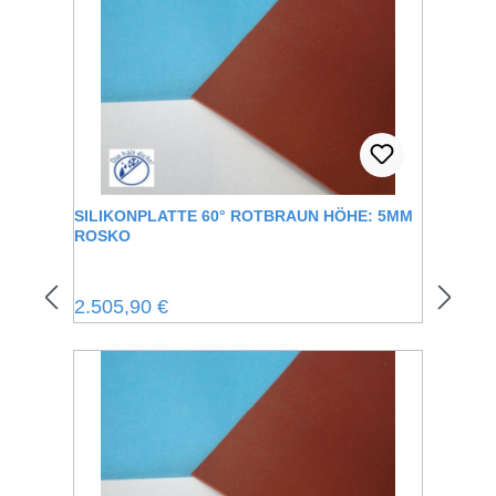
SILIKONPLATTE 60° ROTBRAUN HÖHE: 5MM
ROSKO
Regulärer Preis:
2.505,90 €