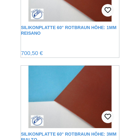
SILIKONPLATTE 60° ROTBRAUN HÖHE: 1MM
REISANO
Regulärer Preis:
700,50 €
SILIKONPLATTE 60° ROTBRAUN HÖHE: 3MM
RIALTO