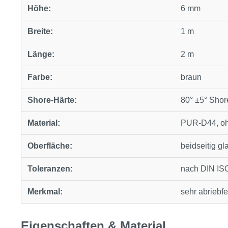
Höhe:
6 mm
Breite:
1 m
Länge:
2 m
Farbe:
braun
Shore‑Härte:
80° ±5° Sho
Material:
PUR‑D44, oh
Oberfläche:
beidseitig gla
Toleranzen:
nach DIN IS
Merkmal:
sehr abriebfe
Eigenschaften & Material