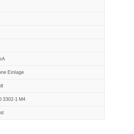
reA
ne Einlage
tt
O 3302‑1 M4
st