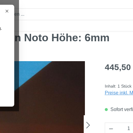
×
.
braun Noto Höhe: 6mm
Regulärer Pre
445,50
Inhalt:
1 Stück
Preise inkl. 
Sofort verf
Produkt 