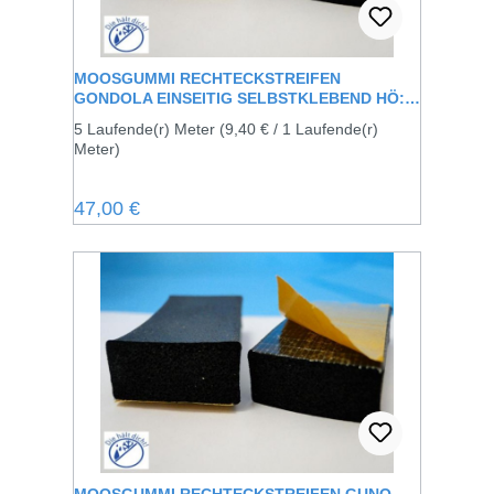
MOOSGUMMI RECHTECKSTREIFEN
GONDOLA EINSEITIG SELBSTKLEBEND HÖ: 6
X BR: 15 MM
5 Laufende(r) Meter
(9,40 € / 1 Laufende(r)
Meter)
Regulärer Preis:
47,00 €