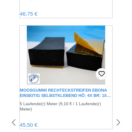
Regulärer Preis:
46,75 €
MOOSGUMMI RECHTECKSTREIFEN EBONA
EINSEITIG SELBSTKLEBEND HÖ: 4X BR: 10
MM
5 Laufende(r) Meter
(9,10 € / 1 Laufende(r)
Meter)
Regulärer Preis:
45,50 €