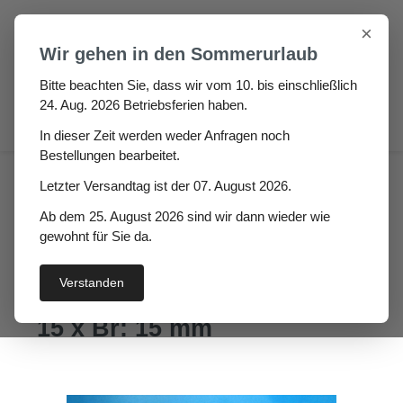
Zum Hauptinhalt springen
×
Wir gehen in den Sommerurlaub
Bitte beachten Sie, dass wir vom 10. bis einschließlich
24. Aug. 2026 Betriebsferien haben.
0
In dieser Zeit werden weder Anfragen noch
Bestellungen bearbeitet.
Fugen & Spalt
Moosgummi klebend
Letzter Versandtag ist der 07. August 2026.
Moosgummirechteckprofil selbstklebend EPDM
Ab dem 25. August 2026 sind wir dann wieder wie
Moosgummi
gewohnt für Sie da.
Rechteckstreifen Delanua
Verstanden
einseitig selbstklebend Hö:
15 x Br: 15 mm