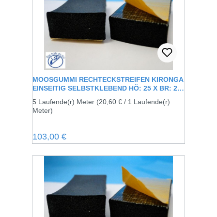
MOOSGUMMI RECHTECKSTREIFEN KIRONGA
EINSEITIG SELBSTKLEBEND HÖ: 25 X BR: 25
MM
5 Laufende(r) Meter
(20,60 € / 1 Laufende(r)
Meter)
Regulärer Preis:
103,00 €