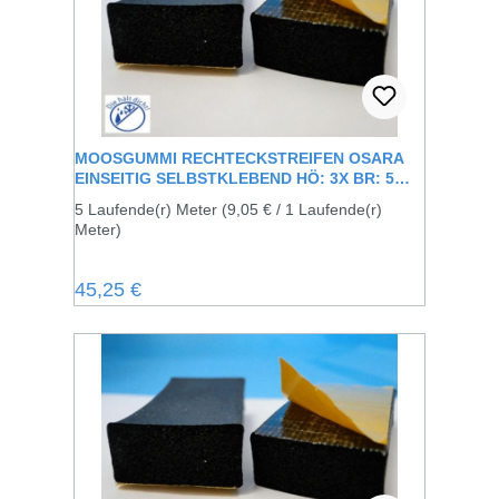
MOOSGUMMI RECHTECKSTREIFEN OSARA
EINSEITIG SELBSTKLEBEND HÖ: 3X BR: 5
MM
5 Laufende(r) Meter
(9,05 € / 1 Laufende(r)
Meter)
Regulärer Preis:
45,25 €