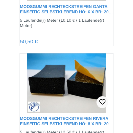
MOOSGUMMI RECHTECKSTREIFEN GANTA
EINSEITIG SELBSTKLEBEND HÖ: 6 X BR: 20
MM
5 Laufende(r) Meter
(10,10 € / 1 Laufende(r)
Meter)
Regulärer Preis:
50,50 €
MOOSGUMMI RECHTECKSTREIFEN RIVERA
EINSEITIG SELBSTKLEBEND HÖ: 8 X BR: 20
MM
5 Laufende(r) Meter
(12,50 € / 1 Laufende(r)