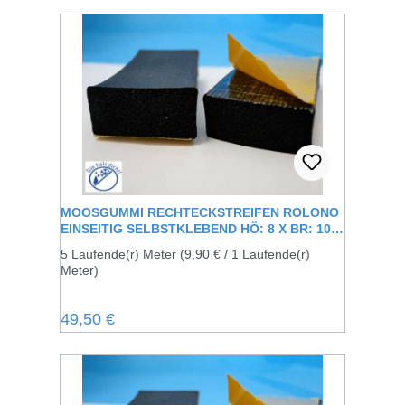
MOOSGUMMI RECHTECKSTREIFEN ROLONO
EINSEITIG SELBSTKLEBEND HÖ: 8 X BR: 10
MM
5 Laufende(r) Meter
(9,90 € / 1 Laufende(r)
Meter)
Regulärer Preis:
49,50 €