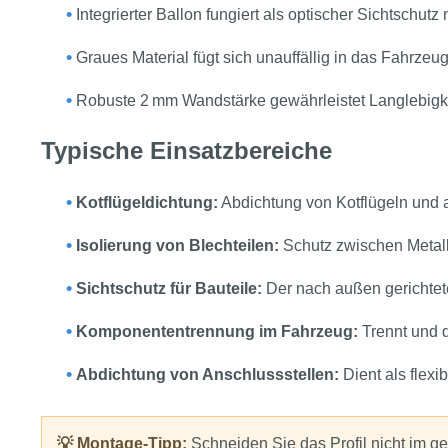
•
Integrierter Ballon fungiert als optischer Sichtschut
•
Graues Material fügt sich unauffällig in das Fahrzeu
•
Robuste 2 mm Wandstärke gewährleistet Langlebigk
Typische Einsatzbereiche
•
Kotflügeldichtung:
Abdichtung von Kotflügeln und
•
Isolierung von Blechteilen:
Schutz zwischen Metallb
•
Sichtschutz für Bauteile:
Der nach außen gerichtet
•
Komponententrennung im Fahrzeug:
Trennt und 
•
Abdichtung von Anschlussstellen:
Dient als flex
💡 Montage-Tipp:
Schneiden Sie das Profil nicht im g