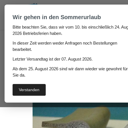
um Hauptinhalt springen
Zur Suche springen
Wir gehen in den Sommerurlaub
Bitte beachten Sie, dass wir vom 10. bis einschließlich 24. Aug
Fugen & Spalt
Fahnenprofile
Moosgummi Fahne
2026 Betriebsferien haben.
In dieser Zeit werden weder Anfragen noch Bestellungen
Moosgummi Fahnenprofi
bearbeitet.
Letzter Versandtag ist der 07. August 2026.
Ab dem 25. August 2026 sind wir dann wieder wie gewohnt für
Bildergalerie überspringen
Sie da.
Verstanden