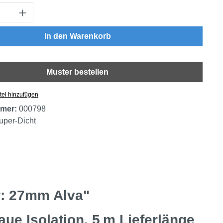
Anzahl: Gib den gewünschten Wert ein oder
In den Warenkorb
Muster bestellen
tel hinzufügen
mer:
000798
uper-Dicht
r: 27mm Alva"
e Isolation, 5 m Lieferlänge