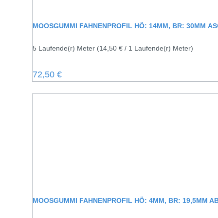
MOOSGUMMI FAHNENP
5 Laufende(r) Meter
(14,50 € / 1 Laufende(r) Meter)
Regulärer Preis:
72,50 €
MOOSGUMMI FAHNENPROFIL HÖ: 4MM, BR: 1