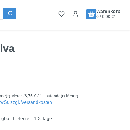
Warenkorb
0 / 0,00 €*
lva
is:
€
nde(r) Meter
(8,75 € / 1 Laufende(r) Meter)
MwSt. zzgl. Versandkosten
ügbar, Lieferzeit: 1-3 Tage