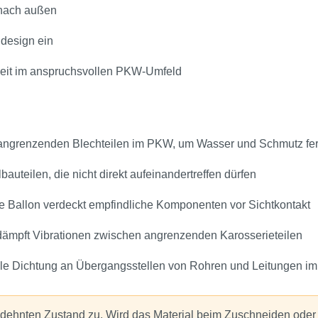
z nach außen
gdesign ein
eit im anspruchsvollen PKW‑Umfeld
 angrenzenden Blechteilen im PKW, um Wasser und Schmutz fe
auteilen, die nicht direkt aufeinandertreffen dürfen
e Ballon verdeckt empfindliche Komponenten vor Sichtkontakt
dämpft Vibrationen zwischen angrenzenden Karosserieteilen
ible Dichtung an Übergangsstellen von Rohren und Leitungen i
edehnten Zustand zu. Wird das Material beim Zuschneiden oder