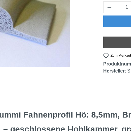
Produkt 
Zum Merkzet
Produktnum
Hersteller:
S
ummi Fahnenprofil Hö: 8,5mm, B
– geschlossene Hohlkammer, grau