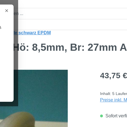
×
.
nprofile schwarz EPDM
l Hö: 8,5mm, Br: 27mm A
Regulärer Pre
43,75 
Inhalt:
5 Laufe
Preise inkl. 
Sofort verf