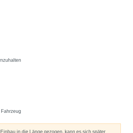
rnzuhalten
m Fahrzeug
 Einbau in die Länge gezogen, kann es sich später