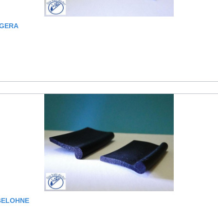
ROFIL HÖ: 14MM, BR: 30MM ASGERA
9,5MM ABELOHNE